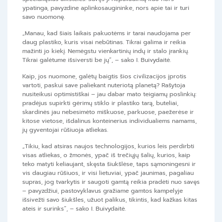
ypatinga, pavyzdine aplinkosaugininke, nors apie tai ir turi
savo nuomonę.
„Manau, kad šiais laikais pakuotėms ir tarai naudojama per
daug plastiko, kuris visai nebūtinas. Tikrai galima ir reikia
mažinti jo kiekį. Nemėgstu vienkartinių indų ir stalo įrankių.
Tikrai galėtume išsiversti be jų“, – sako I. Buivydaitė.
Kaip, jos nuomone, galėtų baigtis šios civilizacijos įprotis
vartoti, paskui save paliekant nuteriotą planetą? Rašytoja
nusiteikusi optimistiškai – jau dabar mato teigiamų poslinkių:
pradėjus supirkti gėrimų stiklo ir plastiko tarą, buteliai,
skardinės jau nebesimėto miškuose, parkuose, paežerėse ir
kitose vietose, išdalinus konteinerius individualiems namams,
jų gyventojai rūšiuoja atliekas.
„Tikiu, kad atsiras naujos technologijos, kurios leis perdirbti
visas atliekas, o žmonės, ypač iš trečiųjų šalių, kurios, kaip
teko matyti keliaujant, skęsta šiukšlėse, taps sąmoningesni ir
vis daugiau rūšiuos, ir visi lietuviai, ypač jaunimas, pagaliau
supras, jog tvarkytis ir saugoti gamtą reikia pradėti nuo savęs
– pavyzdžiui, pastovyklavus gražiame gamtos kampelyje
išsivežti savo šiukšles, užuot palikus, tikintis, kad kažkas kitas
ateis ir surinks“, – sako I. Buivydaitė.