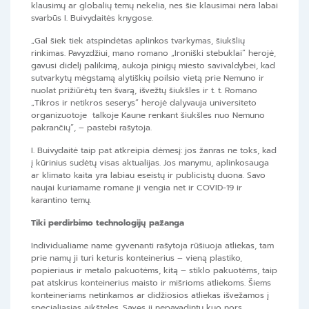
klausimų ar globalių temų nekelia, nes šie klausimai nėra labai
svarbūs I. Buivydaitės knygose.
„Gal šiek tiek atspindėtas aplinkos tvarkymas, šiukšlių
rinkimas. Pavyzdžiui, mano romano „Ironiški stebuklai“ herojė,
gavusi didelį palikimą, aukoja pinigų miesto savivaldybei, kad
sutvarkytų mėgstamą alytiškių poilsio vietą prie Nemuno ir
nuolat prižiūrėtų ten švarą, išvežtų šiukšles ir t. t. Romano
„Tikros ir netikros seserys“ herojė dalyvauja universiteto
organizuotoje talkoje Kaune renkant šiukšles nuo Nemuno
pakrančių“, – pastebi rašytoja.
I. Buivydaitė taip pat atkreipia dėmesį: jos žanras ne toks, kad
į kūrinius sudėtų visas aktualijas. Jos manymu, aplinkosauga
ar klimato kaita yra labiau eseistų ir publicistų duona. Savo
naujai kuriamame romane ji vengia net ir COVID-19 ir
karantino temų.
Tiki perdirbimo technologijų pažanga
Individualiame name gyvenanti rašytoja rūšiuoja atliekas, tam
prie namų ji turi keturis konteinerius – vieną plastiko,
popieriaus ir metalo pakuotėms, kitą – stiklo pakuotėms, taip
pat atskirus konteinerius maisto ir mišrioms atliekoms. Šiems
konteineriams netinkamos ar didžiosios atliekas išvežamos į
specialiąsias aikšteles. Savęs ji nepavadintų kuo nors