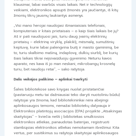
klausimai, labai svarbūs visais laikais. Net ir technologijų
veikiami, elektronikos apsupti žmonės yra jaučiantys, iš kitų
žmonių tikrų jausmų laukiantys asmenys.
„Visi mano herojai naudojasi išmaniaisiais telefonais,
kompiuteriais ir kitais prietaisais – o kaip šiais laikais be jų?
Aš ir pati naudojuosi jais, turiu daug įvairių elektrinių
prietaisų – elektrinę viryklę, plakiklį, mėsmalę, sumuštinių
keptuvę, kurie labai palengvina buitį ir maisto gaminimą, be
to, turiu skalbimo mašiną, indaplovę, dulkių siurblį, be kurių
šiais laikais tikrai neįsivaizduoju gyvenimo. Neturiu kavos
aparato, nes kava iš jo man neskani, mikrobangų krosnelę
turiu, bet naudoju retai“, – sako rašytoja.
Dalis veikėjos palikimo – aplinkai tvarkyti
Šalies bibliotekose savo knygas nuolat pristatančiai
(pastaruoju metu tai dažniausiai teko daryti nuotoliniu būdu)
rašytojai yra žinoma, kad bibliotekininkai nėra abejingi
aplinkosaugos temoms, nemažai bibliotekų dalyvauja ir
Elektronikos platintojų asociacijos (EPA) projekte „Atsakingas
skaitytojas“ – kviečia nešti į bibliotekas smulkiosios
elektronikos atliekas, panaudotas baterijas, registruoti
stambiąsias elektronikos atliekas nemokamam išvežimui. Kita
vertus, per susitikimus su rašytoja skaitytojai aplinkosaugos