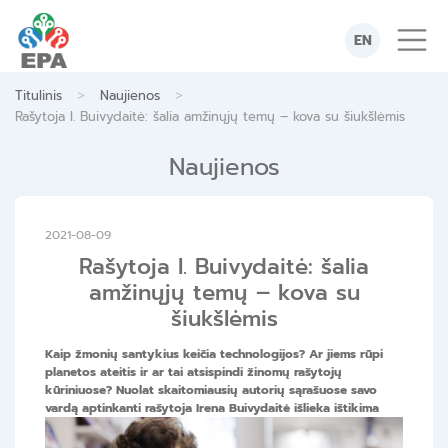
Skip
to
EN
content
>
>
Titulinis
Naujienos
Rašytoja I. Buivydaitė: šalia amžinųjų temų – kova su šiukšlėmis
Naujienos
2021-08-09
Rašytoja I. Buivydaitė: šalia
amžinųjų temų – kova su
šiukšlėmis
Kaip žmonių santykius keičia technologijos? Ar jiems rūpi
planetos ateitis ir ar tai atsispindi žinomų rašytojų
kūriniuose? Nuolat skaitomiausių autorių sąrašuose savo
vardą aptinkanti rašytoja
Irena Buivydaitė išlieka ištikima