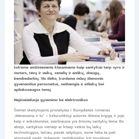
tokiems amžiniesiems klausimams kaip
santykiai tarp vyro ir
moters, tėvų ir vaikų, senelių ir anūkų, draugų,
bendradarbių. Vis dėlto, kurdama mūsų dienomis
gyvenančius personažus, neišvengia ir atliekų bei
aplinkosaugos temų.
Neįsivaizduoja gyvenimo be elektronikos
Šiemet skaitytojams pristatytas I. Buivydaitės romanas
„Mėnesiena ir tu“ – keturioliktoji autorės išleista knyga, ir joje,
kaip ir ankstesnėse, svarbiausia yra žmonių santykių tema. Be
abejo, santykius vienaip ar kitaip veikia šių laikų
technologijos, tačiau, pasak rašytojos, esmė lieka ta pati:
atsispindi meilė, išdavystė, neištikimybė, kiti moraliniai