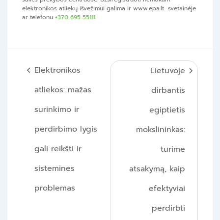
elektronikos atliekų išvežimui galima ir www.epa.lt svetainėje
ar telefonu
+370 695 55111
.
Navigacija
Elektronikos
Lietuvoje
tarp
atliekos: mažas
dirbantis
įrašų
surinkimo ir
egiptietis
perdirbimo lygis
mokslininkas:
gali reikšti ir
turime
sistemines
atsakymą, kaip
problemas
efektyviai
perdirbti