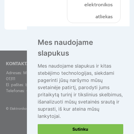
elektronikos
atliekas
Mes naudojame
slapukus
KONTAKTAI
Mes naudojame slapukus ir kitas
stebėjimo technologijas, siekdami
Adresas: Mindaugo g. 44-84, Vilnius LT-
01311
pagerinti jūsų naršymo mūsų
El. paštas:
bendras@epa.lt
svetainėje patirtį, parodyti jums
Telefonas:
+370 695 55111
pritaikytą turinį ir tikslinius skelbimus,
išanalizuoti mūsų svetainės srautą ir
suprasti, iš kur ateina mūsų
©
Elektronikos atliekų tvarkymas
lankytojai.
Sutinku