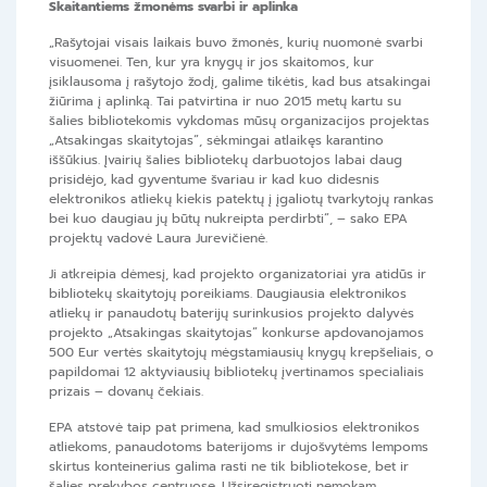
Skaitantiems žmonėms svarbi ir aplinka
„Rašytojai visais laikais buvo žmonės, kurių nuomonė svarbi
visuomenei. Ten, kur yra knygų ir jos skaitomos, kur
įsiklausoma į rašytojo žodį, galime tikėtis, kad bus atsakingai
žiūrima į aplinką. Tai patvirtina ir nuo 2015 metų kartu su
šalies bibliotekomis vykdomas mūsų organizacijos projektas
„Atsakingas skaitytojas“, sėkmingai atlaikęs karantino
iššūkius. Įvairių šalies bibliotekų darbuotojos labai daug
prisidėjo, kad gyventume švariau ir kad kuo didesnis
elektronikos atliekų kiekis patektų į įgaliotų tvarkytojų rankas
bei kuo daugiau jų būtų nukreipta perdirbti“, – sako EPA
projektų vadovė Laura Jurevičienė.
Ji atkreipia dėmesį, kad projekto organizatoriai yra atidūs ir
bibliotekų skaitytojų poreikiams. Daugiausia elektronikos
atliekų ir panaudotų baterijų surinkusios projekto dalyvės
projekto „Atsakingas skaitytojas“ konkurse apdovanojamos
500 Eur vertės skaitytojų mėgstamiausių knygų krepšeliais, o
papildomai 12 aktyviausių bibliotekų įvertinamos specialiais
prizais – dovanų čekiais.
EPA atstovė taip pat primena, kad smulkiosios elektronikos
atliekoms, panaudotoms baterijoms ir dujošvytėms lempoms
skirtus konteinerius galima rasti ne tik bibliotekose, bet ir
šalies prekybos centruose. Užsiregistruoti nemokam