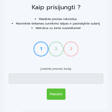
Kaip prisijungti ?
Pateikite įmonės rekvizitus.
Pasirinkite tinkamas surinkimo talpas ir pasirašykite sutartį.
Netrukus su Jumis susisieksime!
1
2
3
Įveskite įmonės kodą:
Pateikti