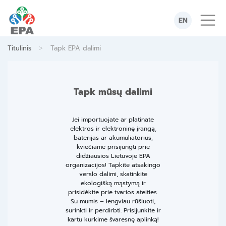
Skip
to
EN
content
>
Titulinis
Tapk EPA dalimi
Tapk mūsų dalimi
Jei importuojate ar platinate
elektros ir elektroninę įrangą,
baterijas ar akumuliatorius,
kviečiame prisijungti prie
didžiausios Lietuvoje EPA
organizacijos! Tapkite atsakingo
verslo dalimi, skatinkite
ekologišką mąstymą ir
prisidėkite prie tvarios ateities.
Su mumis – lengviau rūšiuoti,
surinkti ir perdirbti. Prisijunkite ir
kartu kurkime švaresnę aplinką!