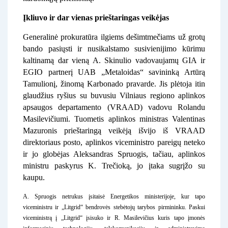
Įkliuvo ir dar vienas prieštaringas veikėjas
Generalinė prokuratūra ilgiems dešimtmečiams už grotų
bando pasiųsti ir nusikalstamo susivienijimo kūrimu
kaltinamą dar vieną A. Skinulio vadovaujamų GIA ir
EGIO partnerį UAB „Metaloidas“ savininką Artūrą
Tamulionį, žinomą Karbonado pravarde. Jis plėtoja itin
glaudžius ryšius su buvusiu Vilniaus regiono aplinkos
apsaugos departamento (VRAAD) vadovu Rolandu
Masilevičiumi. Tuometis aplinkos ministras Valentinas
Mazuronis prieštaringą veikėją išvijo iš VRAAD
direktoriaus posto, aplinkos viceministro pareigų neteko
ir jo globėjas Aleksandras Spruogis, tačiau, aplinkos
ministru paskyrus K. Trečioką, jo įtaka sugrįžo su
kaupu.
A. Spruogis netrukus įsitaisė Energetikos ministerijoje, kur tapo
viceministru ir „Litgrid“ bendrovės stebėtojų tarybos pirmininku. Paskui
viceministrą į „Litgrid“ įsisuko ir R. Masilevičius kuris tapo įmonės