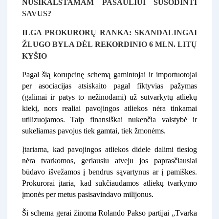
NUSIKALSTAMAM PASAULIUI SUSODINTI
SAVUS?
ILGA PROKURORŲ RANKA: SKANDALINGAI
ŽLUGO BYLA DĖL REKORDINIO 6 MLN. LITŲ
KYŠIO
Pagal šią korupcinę schemą gamintojai ir importuotojai
per asociacijas atsiskaito pagal fiktyvias pažymas
(galimai ir patys to nežinodami) už sutvarkytų atliekų
kiekį, nors realiai pavojingos atliekos nėra tinkamai
utilizuojamos. Taip finansiškai nukenčia valstybė ir
sukeliamas pavojus tiek gamtai, tiek žmonėms.
Įtariama, kad pavojingos atliekos didele dalimi tiesiog
nėra tvarkomos, geriausiu atveju jos paprasčiausiai
būdavo išvežamos į bendrus sąvartynus ar į pamiškes.
Prokurorai įtaria, kad sukčiaudamos atliekų tvarkymo
įmonės per metus pasisavindavo milijonus.
Ši schema gerai žinoma Rolando Pakso partijai „Tvarka