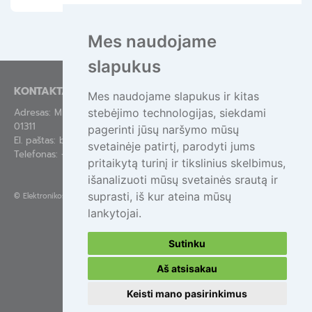
Mes naudojame
slapukus
KONTAKTAI
Mes naudojame slapukus ir kitas
stebėjimo technologijas, siekdami
Adresas: Mindaugo g. 44-84, Vilnius LT-
01311
pagerinti jūsų naršymo mūsų
El. paštas:
bendras@epa.lt
svetainėje patirtį, parodyti jums
Telefonas:
+370 695 55111
pritaikytą turinį ir tikslinius skelbimus,
išanalizuoti mūsų svetainės srautą ir
suprasti, iš kur ateina mūsų
©
Elektronikos atliekų tvarkymas
lankytojai.
Sutinku
Aš atsisakau
Keisti mano pasirinkimus