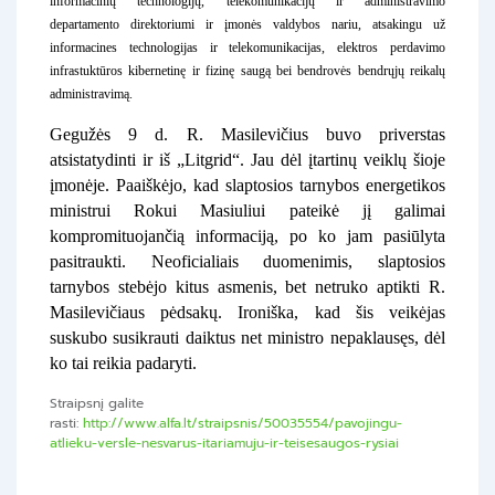
informacinių technologijų, telekomunikacijų ir administravimo
departamento direktoriumi ir įmonės valdybos nariu, atsakingu už
informacines technologijas ir telekomunikacijas, elektros perdavimo
infrastuktūros kibernetinę ir fizinę saugą bei bendrovės bendrųjų reikalų
administravimą.
Gegužės 9 d. R. Masilevičius buvo priverstas
atsistatydinti ir iš „Litgrid“. Jau dėl įtartinų veiklų šioje
įmonėje. Paaiškėjo, kad slaptosios tarnybos energetikos
ministrui Rokui Masiuliui pateikė jį galimai
kompromituojančią informaciją, po ko jam pasiūlyta
pasitraukti. Neoficialiais duomenimis, slaptosios
tarnybos stebėjo kitus asmenis, bet netruko aptikti R.
Masilevičiaus pėdsakų. Ironiška, kad šis veikėjas
suskubo susikrauti daiktus net ministro nepaklausęs, dėl
ko tai reikia padaryti.
Straipsnį galite
rasti:
http://www.alfa.lt/straipsnis/50035554/pavojingu-
atlieku-versle-nesvarus-itariamuju-ir-teisesaugos-rysiai