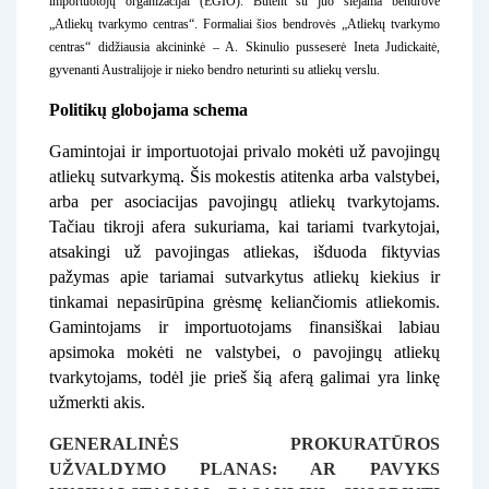
importuotojų organizacijai (EGIO). Būtent su juo siejama bendrovė
„Atliekų tvarkymo centras“. Formaliai šios bendrovės „Atliekų tvarkymo
centras“ didžiausia akcininkė – A. Skinulio pusseserė Ineta Judickaitė,
gyvenanti Australijoje ir nieko bendro neturinti su atliekų verslu.
Politikų globojama schema
Gamintojai ir importuotojai privalo mokėti už pavojingų
atliekų sutvarkymą. Šis mokestis atitenka arba valstybei,
arba per asociacijas pavojingų atliekų tvarkytojams.
Tačiau tikroji afera sukuriama, kai tariami tvarkytojai,
atsakingi už pavojingas atliekas, išduoda fiktyvias
pažymas apie tariamai sutvarkytus atliekų kiekius ir
tinkamai nepasirūpina grėsmę keliančiomis atliekomis.
Gamintojams ir importuotojams finansiškai labiau
apsimoka mokėti ne valstybei, o pavojingų atliekų
tvarkytojams, todėl jie prieš šią aferą galimai yra linkę
užmerkti akis.
GENERALINĖS PROKURATŪROS
UŽVALDYMO PLANAS: AR PAVYKS