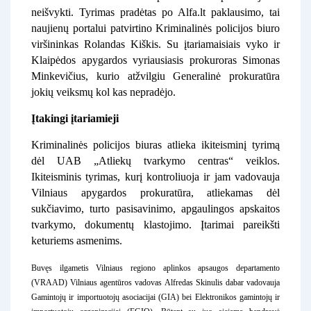
neišvykti. Tyrimas pradėtas po Alfa.lt paklausimo, tai
naujienų portalui patvirtino Kriminalinės policijos biuro
viršininkas Rolandas Kiškis. Su įtariamaisiais vyko ir
Klaipėdos apygardos vyriausiasis prokuroras Simonas
Minkevičius, kurio atžvilgiu Generalinė prokuratūra
jokių veiksmų kol kas nepradėjo.
Įtakingi įtariamieji
Kriminalinės policijos biuras atlieka ikiteisminį tyrimą
dėl UAB „Atliekų tvarkymo centras“ veiklos.
Ikiteisminis tyrimas, kurį kontroliuoja ir jam vadovauja
Vilniaus apygardos prokuratūra, atliekamas dėl
sukčiavimo, turto pasisavinimo, apgaulingos apskaitos
tvarkymo, dokumentų klastojimo. Įtarimai pareikšti
keturiems asmenims.
Buvęs ilgametis Vilniaus regiono aplinkos apsaugos departamento
(VRAAD) Vilniaus agentūros vadovas Alfredas Skinulis dabar vadovauja
Gamintojų ir importuotojų asociacijai (GIA) bei Elektronikos gamintojų ir