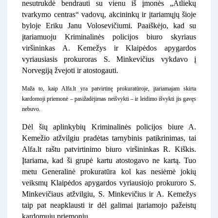
nesutrukdė bendrauti su vienu iš įmonės „Atliekų
tvarkymo centras“ vadovų, akcininkų ir įtariamųjų šioje
byloje Eriku Janu Volosevičiumi. Paaiškėjo, kad su
įtariamuoju Kriminalinės policijos biuro skyriaus
viršininkas A. Kemežys ir Klaipėdos apygardos
vyriausiasis prokuroras S. Minkevičius vykdavo į
Norvegiją žvejoti ir atostogauti.
Maža to, kaip Alfa.lt yra patvirtinę prokuratūroje, įtariamajam skirta
kardomoji priemonė – pasižadėjimas neišvykti – ir leidimo išvykti jis gavęs
nebuvo.
Dėl šių aplinkybių Kriminalinės policijos biure A.
Kemežio atžvilgiu pradėtas tarnybinis patikrinimas, tai
Alfa.lt raštu patvirtinimo biuro viršininkas R. Kiškis.
Įtariama, kad ši grupė kartu atostogavo ne kartą. Tuo
metu Generalinė prokuratūra kol kas nesiėmė jokių
veiksmų Klaipėdos apygardos vyriausiojo prokuroro S.
Minkevičiaus atžvilgiu, S. Minkevičius ir A. Kemežys
taip pat neapklausti ir dėl galimai įtariamojo pažeistų
kardomųjų priemonių.