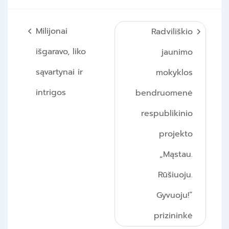
Navigacija
Milijonai
Radviliškio
tarp
išgaravo, liko
jaunimo
įrašų
sąvartynai ir
mokyklos
intrigos
bendruomenė
respublikinio
projekto
„Mąstau.
Rūšiuoju.
Gyvuoju!“
prizininkė