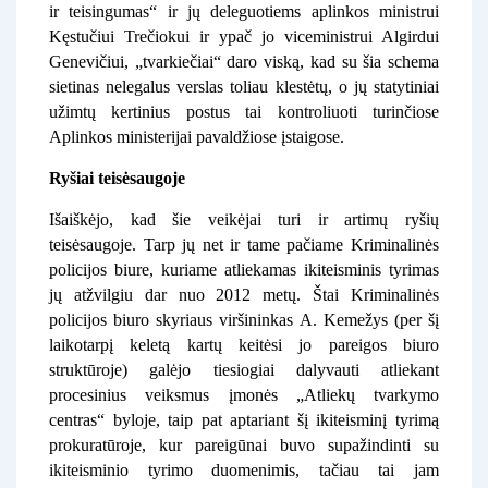
ir teisingumas“ ir jų deleguotiems aplinkos ministrui
Kęstučiui Trečiokui ir ypač jo viceministrui Algirdui
Genevičiui, „tvarkiečiai“ daro viską, kad su šia schema
sietinas nelegalus verslas toliau klestėtų, o jų statytiniai
užimtų kertinius postus tai kontroliuoti turinčiose
Aplinkos ministerijai pavaldžiose įstaigose.
Ryšiai teisėsaugoje
Išaiškėjo, kad šie veikėjai turi ir artimų ryšių
teisėsaugoje. Tarp jų net ir tame pačiame Kriminalinės
policijos biure, kuriame atliekamas ikiteisminis tyrimas
jų atžvilgiu dar nuo 2012 metų. Štai Kriminalinės
policijos biuro skyriaus viršininkas A. Kemežys (per šį
laikotarpį keletą kartų keitėsi jo pareigos biuro
struktūroje) galėjo tiesiogiai dalyvauti atliekant
procesinius veiksmus įmonės „Atliekų tvarkymo
centras“ byloje, taip pat aptariant šį ikiteisminį tyrimą
prokuratūroje, kur pareigūnai buvo supažindinti su
ikiteisminio tyrimo duomenimis, tačiau tai jam