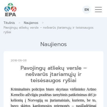
Skip
to
EN
content
>
>
Titulinis
Naujienos
Pavojingų atliekų versle – nešvarūs įtariamųjų ir teisėsaugos
ryšiai
Naujienos
2016-06-08
Pavojingų atliekų versle –
nešvarūs įtariamųjų ir
teisėsaugos ryšiai
Kriminalinės policijos biuro skyriaus viršininko Arūno
Kemežio atžvilgiu pradėtas tarnybinis patikrinimas dėl jo
kelionių į Norvegiją su įtariamaisiais, kuriems, be to,
buvo skirtos kardomosios priemonės – pasižadėjimai