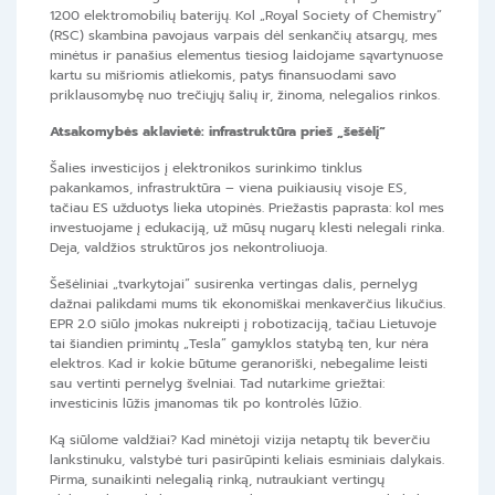
1200 elektromobilių baterijų. Kol „Royal Society of Chemistry“
(RSC) skambina pavojaus varpais dėl senkančių atsargų, mes
minėtus ir panašius elementus tiesiog laidojame sąvartynuose
kartu su mišriomis atliekomis, patys finansuodami savo
priklausomybę nuo trečiųjų šalių ir, žinoma, nelegalios rinkos.
Atsakomybės aklavietė: infrastruktūra prieš „šešėlį“
Šalies investicijos į elektronikos surinkimo tinklus
pakankamos, infrastruktūra – viena puikiausių visoje ES,
tačiau ES užduotys lieka utopinės. Priežastis paprasta: kol mes
investuojame į edukaciją, už mūsų nugarų klesti nelegali rinka.
Deja, valdžios struktūros jos nekontroliuoja.
Šešėliniai „tvarkytojai“ susirenka vertingas dalis, pernelyg
dažnai palikdami mums tik ekonomiškai menkaverčius likučius.
EPR 2.0 siūlo įmokas nukreipti į robotizaciją, tačiau Lietuvoje
tai šiandien primintų „Tesla“ gamyklos statybą ten, kur nėra
elektros. Kad ir kokie būtume geranoriški, nebegalime leisti
sau vertinti pernelyg švelniai. Tad nutarkime griežtai:
investicinis lūžis įmanomas tik po kontrolės lūžio.
Ką siūlome valdžiai? Kad minėtoji vizija netaptų tik beverčiu
lankstinuku, valstybė turi pasirūpinti keliais esminiais dalykais.
Pirma, sunaikinti nelegalią rinką, nutraukiant vertingų