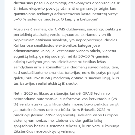
didžiausias pasaulio gamintojų atsakomybės organizacijas. Ir
ši rinkos eksperto poziciją užimanti organizacija teigia, kad
gamintojams tenkantys administravimo kaštai neturėtų viršyti
5–10 % sistemos biudžeto. O kaip yra Lietuvoje?
Mūsų skaičiavimais, dėl GPAIS dubliavimo, sudėtingų patikrų ir
perteklinių ataskaitų verslo sąnaudos, skiriamos vien tik
popieriniam atitikimui suvaldyti, yra neproporcingai didelės.
Kai kuriose smulkiosios elektronikos kategorijose
administravimo kaina, jei vertintume vienam atliekų vienetui
sugaištą laiką, galėtų sudaryti net iki 30–50 % gaminio
atliekų tvarkymo įmokos. Išleidžiame milžiniškas lėšas
samdydami armiją konsultantų ir duomenų suvedinėtojų tam,
kad suskaičiuotume smulkias baterijas, nors tie patys pinigai
galėtų būti investuoti į modernią optinio rūšiavimo liniją, kuri
tas baterijas realiai atskirtų iš srauto.
Net ir 2025 m. fiksuota situacija, kai dėl GPAIS techninio
nebrandumo automatiškai susiformavo vos ketvirtadalis (25
%) verslo ataskaitų, o likusi dalis įmonių buvo paliktos vargti
jas pateikinėamos rankiniu būdu. Nors Briuselis 2025 m.
pradžioje įteisino PPWR reglamentą, siekiantį visos Europos
sistemų harmonizavimo, Lietuva vis dar gaišta laiką
spręsdama bazinius sistemos trikdžius, kurie verslui kainuoja
tūkstančius neproduktyvių valandų.