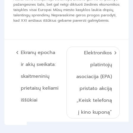
pažangesnes šalis, bet gal netgi diktuoti žiedinės ekonomikos
taisykles visai Europai. Mūsų miesto kasyklos laukia drąsių,
talentingų sprendimų. Nepraraskime geros progos parodyti,
kad XXI amžiaus iššūkius gebame paversti galimybėmis.
Navigacija
Ekranų epocha
Elektronikos
tarp
ir akių sveikata:
platintojų
įrašų
skaitmeninių
asociacija (EPA)
prietaisų keliami
pristato akciją
iššūkiai
„Keisk telefoną
į kino kuponą“