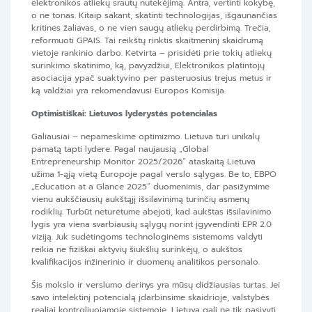
elektronikos atliekų srautų nutekėjimą. Antra, vertinti kokybę,
o ne tonas. Kitaip sakant, skatinti technologijas, išgaunančias
kritines žaliavas, o ne vien saugų atliekų perdirbimą. Trečia,
reformuoti GPAIS. Tai reikštų rinktis skaitmeninį skaidrumą
vietoje rankinio darbo. Ketvirta – prisidėti prie tokių atliekų
surinkimo skatinimo, ką, pavyzdžiui, Elektronikos platintojų
asociacija ypač suaktyvino per pasteruosius trejus metus ir
ką valdžiai yra rekomendavusi Europos Komisija.
Optimistiškai: Lietuvos lyderystės potencialas
Galiausiai – nepameskime optimizmo. Lietuva turi unikalų
pamatą tapti lydere. Pagal naujausią „Global
Entrepreneurship Monitor 2025/2026“ ataskaitą Lietuva
užima 1-ąją vietą Europoje pagal verslo sąlygas. Be to, EBPO
„Education at a Glance 2025“ duomenimis, dar pasižymime
vienu aukščiausių aukštąjį išsilavinimą turinčių asmenų
rodiklių. Turbūt neturėtume abejoti, kad aukštas išsilavinimo
lygis yra viena svarbiausių sąlygų norint įgyvendinti EPR 2.0
viziją. Juk sudėtingoms technologinėms sistemoms valdyti
reikia ne fiziškai aktyvių šiukšlių surinkėjų, o aukštos
kvalifikacijos inžinerinio ir duomenų analitikos personalo.
Šis mokslo ir verslumo derinys yra mūsų didžiausias turtas. Jei
savo intelektinį potencialą įdarbinsime skaidrioje, valstybės
realiai kontroliuojamoje sistemoje, Lietuva gali ne tik pasivyti