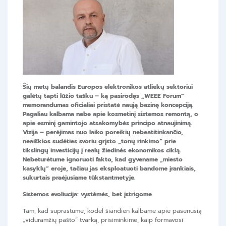
Šių metų balandis Europos elektronikos atliekų sektoriui
galėtų tapti lūžio tašku – ką pasirodęs „WEEE Forum“
memorandumas oficialiai pristatė naują bazinę koncepciją.
Pagaliau kalbama nebe apie kosmetinį sistemos remontą, o
apie esminį gamintojo atsakomybės principo atnaujinimą.
Vizija – perėjimas nuo laiko poreikių nebeatitinkančio,
neaiškios sudėties svoriu grįsto „tonų rinkimo“ prie
tikslingų investicijų į realų žiedinės ekonomikos ciklą.
Nebeturėtume ignoruoti fakto, kad gyvename „miesto
kasyklų“ eroje, tačiau jas eksploatuoti bandome įrankiais,
sukurtais praėjusiame tūkstantmetyje.
Sistemos evoliucija: vystėmės, bet įstrigome
Tam, kad suprastume, kodėl šiandien kalbame apie pasenusią
„viduramžių pašto“ tvarką, prisiminkime, kaip formavosi