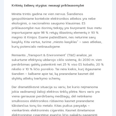
Kritinių žaliavų stygius: nesaugi priklausomybė
Minėta trintis gadina ne vien nervus. Šiandienos
geopolitiniame kontekste elektronikos atliekos yra nebe
ekologinis, o nacionalinio saugumo klausimas. ES
priklausomybė nuo išorinių tiekėjų yra šiurpinanti: šiuo metu
importuojame apie 98 % retųjų iškastinių elementų ir 93 %
magnio iš Kinijos. Esame pažeidžiami, nes neturime savų
kasyklų. Kita vertus, turime „miesto kasyklas“ – savo atliekas,
kurių potencialo neišnaudojame.
Remiantis „Transport & Environment“ (T&E) analize, jei
sukurtume efektyvią uždarojo ciklo sistemą, iki 2030 m. vien
perdirbimas galėtų patenkinti net 25 % viso ES kobalto, 20 %
nikelio ir 10 % ličio poreikio. Tai nėra kiekis, kurį išgauname
šiandien – kalbame apie tai, ką prarandame kasmet dėl
skylėtų atliekų tvarkymo schemų.
Dar dramatiškesnė situacija su variu, be kurio neįmanoma
jokia vadinamoji žalioji elektros tinklų plėtra. Nors varis yra
viena geriausiai perdirbamų medžiagų, dėl netinkamo
smulkiosios elektronikos rūšiavimo kasmet prarandame
tūkstančius tonų šio metalo. Kitas puikus pavyzdys –
vienkartinės elektroninės cigaretės. Kasmet išmetamose
elektroninėse cigaretėse esančio ličio pakaktų pagaminti