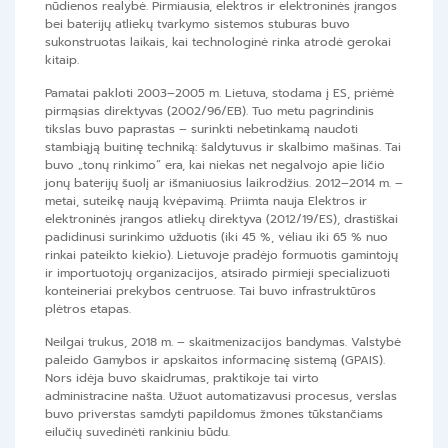
nūdienos realybė. Pirmiausia, elektros ir elektroninės įrangos
bei baterijų atliekų tvarkymo sistemos stuburas buvo
sukonstruotas laikais, kai technologinė rinka atrodė gerokai
kitaip.
Pamatai pakloti 2003–2005 m. Lietuva, stodama į ES, priėmė
pirmąsias direktyvas (2002/96/EB). Tuo metu pagrindinis
tikslas buvo paprastas – surinkti nebetinkamą naudoti
stambiąją buitinę techniką: šaldytuvus ir skalbimo mašinas. Tai
buvo „tonų rinkimo“ era, kai niekas net negalvojo apie ličio
jonų baterijų šuolį ar išmaniuosius laikrodžius. 2012–2014 m. –
metai, suteikę naują kvėpavimą. Priimta nauja Elektros ir
elektroninės įrangos atliekų direktyva (2012/19/ES), drastiškai
padidinusi surinkimo užduotis (iki 45 %, vėliau iki 65 % nuo
rinkai pateikto kiekio). Lietuvoje pradėjo formuotis gamintojų
ir importuotojų organizacijos, atsirado pirmieji specializuoti
konteineriai prekybos centruose. Tai buvo infrastruktūros
plėtros etapas.
Neilgai trukus, 2018 m. – skaitmenizacijos bandymas. Valstybė
paleido Gamybos ir apskaitos informacinę sistemą (GPAIS).
Nors idėja buvo skaidrumas, praktikoje tai virto
administracine našta. Užuot automatizavusi procesus, verslas
buvo priverstas samdyti papildomus žmones tūkstančiams
eilučių suvedinėti rankiniu būdu.