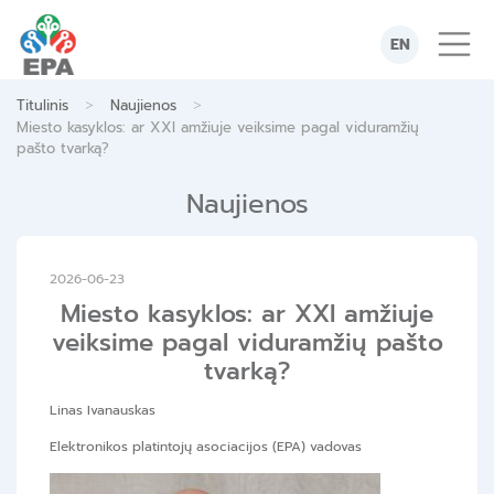
Skip
to
EN
content
>
>
Titulinis
Naujienos
Miesto kasyklos: ar XXI amžiuje veiksime pagal viduramžių
pašto tvarką?
Naujienos
2026-06-23
Miesto kasyklos: ar XXI amžiuje
veiksime pagal viduramžių pašto
tvarką?
Linas Ivanauskas
Elektronikos platintojų asociacijos (EPA) vadovas