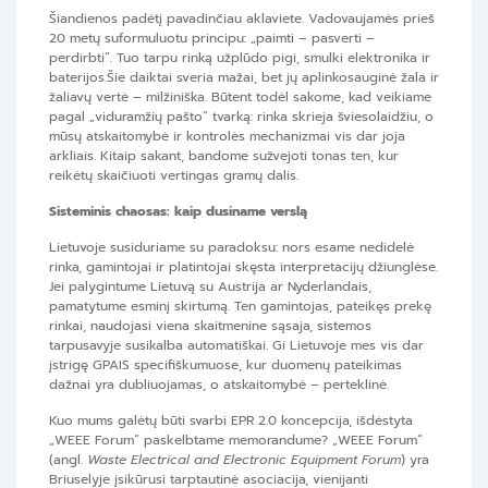
Šiandienos padėtį pavadinčiau aklaviete. Vadovaujamės prieš
20 metų suformuluotu principu: „paimti – pasverti –
perdirbti“. Tuo tarpu rinką užplūdo pigi, smulki elektronika ir
baterijos.Šie daiktai sveria mažai, bet jų aplinkosauginė žala ir
žaliavų vertė – milžiniška. Būtent todėl sakome, kad veikiame
pagal „viduramžių pašto“ tvarką: rinka skrieja šviesolaidžiu, o
mūsų atskaitomybė ir kontrolės mechanizmai vis dar joja
arkliais. Kitaip sakant, bandome sužvejoti tonas ten, kur
reikėtų skaičiuoti vertingas gramų dalis.
Sisteminis chaosas: kaip dusiname verslą
Lietuvoje susiduriame su paradoksu: nors esame nedidelė
rinka, gamintojai ir platintojai skęsta interpretacijų džiunglėse.
Jei palygintume Lietuvą su Austrija ar Nyderlandais,
pamatytume esminį skirtumą. Ten gamintojas, pateikęs prekę
rinkai, naudojasi viena skaitmenine sąsaja, sistemos
tarpusavyje susikalba automatiškai. Gi Lietuvoje mes vis dar
įstrigę GPAIS specifiškumuose, kur duomenų pateikimas
dažnai yra dubliuojamas, o atskaitomybė – perteklinė.
Kuo mums galėtų būti svarbi EPR 2.0 koncepcija, išdėstyta
„WEEE Forum“ paskelbtame memorandume? „WEEE Forum“
(angl.
Waste Electrical and Electronic Equipment Forum
) yra
Briuselyje įsikūrusi tarptautinė asociacija, vienijanti