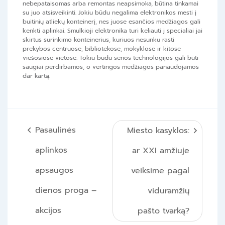
nebepataisomas arba remontas neapsimoka, būtina tinkamai
su juo atsisveikinti. Jokiu būdu negalima elektronikos mesti į
buitinių atliekų konteinerį, nes juose esančios medžiagos gali
kenkti aplinkai. Smulkioji elektronika turi keliauti į specialiai jai
skirtus surinkimo konteinerius, kuriuos nesunku rasti
prekybos centruose, bibliotekose, mokyklose ir kitose
viešosiose vietose. Tokiu būdu senos technologijos gali būti
saugiai perdirbamos, o vertingos medžiagos panaudojamos
dar kartą.
Navigacija
Pasaulinės
Miesto kasyklos:
tarp
aplinkos
ar XXI amžiuje
įrašų
apsaugos
veiksime pagal
dienos proga –
viduramžių
akcijos
pašto tvarką?