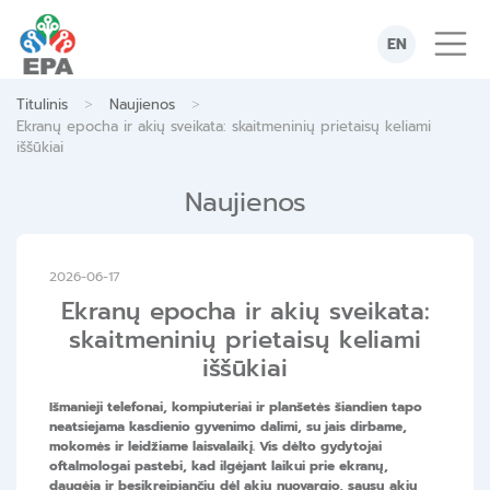
Skip
to
EN
content
>
>
Titulinis
Naujienos
Ekranų epocha ir akių sveikata: skaitmeninių prietaisų keliami
iššūkiai
Naujienos
2026-06-17
Ekranų epocha ir akių sveikata:
skaitmeninių prietaisų keliami
iššūkiai
Išmanieji telefonai, kompiuteriai ir planšetės šiandien tapo
neatsiejama kasdienio gyvenimo dalimi, su jais dirbame,
mokomės ir leidžiame laisvalaikį. Vis dėlto gydytojai
oftalmologai pastebi, kad ilgėjant laikui prie ekranų,
daugėja ir besikreipiančių dėl akių nuovargio, sausų akių