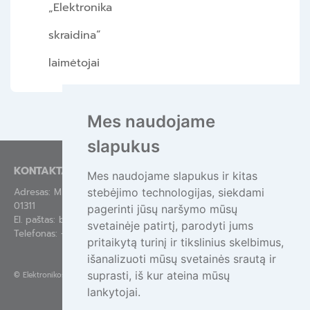
„Elektronika
skraidina”
laimėtojai
Mes naudojame
slapukus
KONTAKTAI
Mes naudojame slapukus ir kitas
stebėjimo technologijas, siekdami
Adresas: Mindaugo g. 44-84, Vilnius LT-
01311
pagerinti jūsų naršymo mūsų
El. paštas:
bendras@epa.lt
svetainėje patirtį, parodyti jums
Telefonas:
+370 695 55111
pritaikytą turinį ir tikslinius skelbimus,
išanalizuoti mūsų svetainės srautą ir
suprasti, iš kur ateina mūsų
©
Elektronikos atliekų tvarkymas
lankytojai.