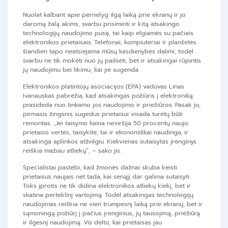
Nuolat kalbant apie pernelyg ilgą laiką prie ekranų ir jo
daromą žalą akims, svarbu prisiminti ir kitą atsakingo
technologijų naudojimo pusę, tai kaip elgiamės su pačiais
elektronikos prietaisais. Telefonai, kompiuteriai ir planšetės
šiandien tapo neatsiejama mūsų kasdienybės dalimi, todėl
svarbu ne tik mokėti nuo jų pailsėti, bet ir atsakingai rūpintis
jų naudojimu bei likimu, kai jie sugenda.
Elektronikos platintojų asociacijos (EPA) vadovas Linas
Ivanauskas pabrėžia, kad atsakingas požiūris į elektroniką
prasideda nuo tinkamo jos naudojimo ir priežiūros. Pasak jo,
pirmasis žingsnis sugedus prietaisui visada turėtų būti
remontas. „Jei taisymo kaina neviršija 50 procentų naujo
prietaiso vertės, taisykite, tai ir ekonomiškai naudinga, ir
atsakinga aplinkos atžvilgiu. Kiekvienas sutaisytas įrenginys
reiškia mažiau atliekų”, – sako jis.
Specialistai pastebi, kad žmonės dažnai skuba keisti
prietaisus naujais net tada, kai senąjį dar galima sutaisyti.
Toks įprotis ne tik didina elektronikos atliekų kiekį, bet ir
skatina perteklinį vartojimą. Todėl atsakingas technologijų
naudojimas reiškia ne vien trumpesnį laiką prie ekranų, bet ir
sąmoningą požiūrį į pačius įrenginius, jų tausojimą, priežiūrą
ir ilgesnį naudojimą. Vis dėlto, kai prietaisas jau