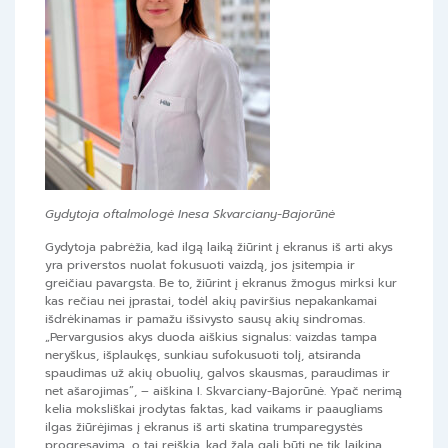
Gydytoja oftalmologė Inesa Skvarciany-Bajorūnė
Gydytoja pabrėžia, kad ilgą laiką žiūrint į ekranus iš arti akys
yra priverstos nuolat fokusuoti vaizdą, jos įsitempia ir
greičiau pavargsta. Be to, žiūrint į ekranus žmogus mirksi kur
kas rečiau nei įprastai, todėl akių paviršius nepakankamai
išdrėkinamas ir pamažu išsivysto sausų akių sindromas.
„Pervargusios akys duoda aiškius signalus: vaizdas tampa
neryškus, išplaukęs, sunkiau sufokusuoti tolį, atsiranda
spaudimas už akių obuolių, galvos skausmas, paraudimas ir
net ašarojimas”, – aiškina I. Skvarciany-Bajorūnė. Ypač nerimą
kelia moksliškai įrodytas faktas, kad vaikams ir paaugliams
ilgas žiūrėjimas į ekranus iš arti skatina trumparegystės
progresavimą, o tai reiškia, kad žala gali būti ne tik laikina,