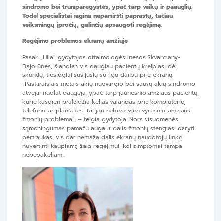
sindromo bei trumparegystės, ypač tarp vaikų ir paauglių.
Todėl specialistai ragina nepamiršti paprastų, tačiau
veiksmingų įpročių, galinčių apsaugoti regėjimą.
Regėjimo problemos ekranų amžiuje
Pasak „Hila” gydytojos oftalmologės Inesos Skvarciany-
Bajorūnės, šiandien vis daugiau pacientų kreipiasi dėl
skundų, tiesiogiai susijusių su ilgu darbu prie ekranų.
„Pastaraisiais metais akių nuovargio bei sausų akių sindromo
atvejai nuolat daugėja, ypač tarp jaunesnio amžiaus pacientų,
kurie kasdien praleidžia kelias valandas prie kompiuterio,
telefono ar planšetės. Tai jau nebėra vien vyresnio amžiaus
žmonių problema”, – teigia gydytoja. Nors visuomenės
sąmoningumas pamažu auga ir dalis žmonių stengiasi daryti
pertraukas, vis dar nemaža dalis ekranų naudotojų linkę
nuvertinti kaupiamą žalą regėjimui, kol simptomai tampa
nebepakeliami.