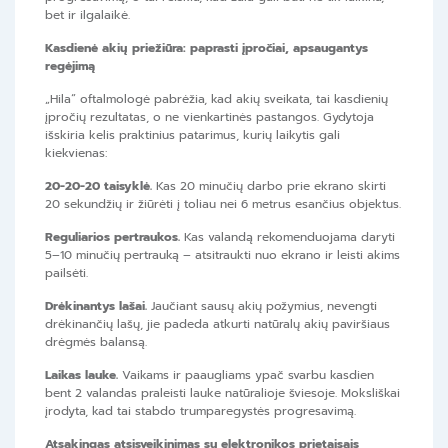
bet ir ilgalaikė.
Kasdienė akių priežiūra: paprasti įpročiai, apsaugantys
regėjimą
„Hila“ oftalmologė pabrėžia, kad akių sveikata, tai kasdienių
įpročių rezultatas, o ne vienkartinės pastangos. Gydytoja
išskiria kelis praktinius patarimus, kurių laikytis gali
kiekvienas:
20-20-20 taisyklė.
Kas 20 minučių darbo prie ekrano skirti
20 sekundžių ir žiūrėti į toliau nei 6 metrus esančius objektus.
Reguliarios pertraukos.
Kas valandą rekomenduojama daryti
5–10 minučių pertrauką – atsitraukti nuo ekrano ir leisti akims
pailsėti.
Drėkinantys lašai.
Jaučiant sausų akių požymius, nevengti
drėkinančių lašų, jie padeda atkurti natūralų akių paviršiaus
drėgmės balansą.
Laikas lauke.
Vaikams ir paaugliams ypač svarbu kasdien
bent 2 valandas praleisti lauke natūralioje šviesoje. Moksliškai
įrodyta, kad tai stabdo trumparegystės progresavimą.
Atsakingas atsisveikinimas su elektronikos prietaisais