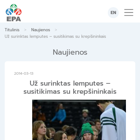
Skip
to
EN
content
>
>
Titulinis
Naujienos
Už surinktas lemputes – susitikimas su krepšininkais
Naujienos
2014-03-13
Už surinktas lemputes –
susitikimas su krepšininkais