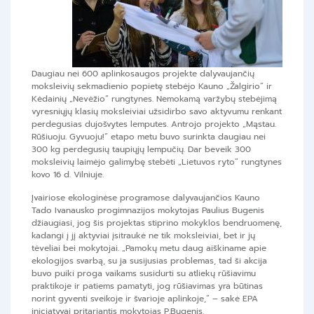
Daugiau nei 600 aplinkosaugos projekte dalyvaujančių
moksleivių sekmadienio popietę stebėjo Kauno „Žalgirio” ir
Kėdainių „Nevėžio” rungtynes. Nemokamą varžybų stebėjimą
vyresniųjų klasių moksleiviai užsidirbo savo aktyvumu renkant
perdegusias dujošvytes lemputes. Antrojo projekto „Mąstau.
Rūšiuoju. Gyvuoju!” etapo metu buvo surinkta daugiau nei
300 kg perdegusių taupiųjų lempučių. Dar beveik 300
moksleivių laimėjo galimybę stebėti „Lietuvos ryto” rungtynes
kovo 16 d. Vilniuje.
Įvairiose ekologinėse programose dalyvaujančios Kauno
Tado Ivanausko progimnazijos mokytojas Paulius Bugenis
džiaugiasi, jog šis projektas stiprino mokyklos bendruomenę,
kadangi į jį aktyviai įsitraukė ne tik moksleiviai, bet ir jų
tėveliai bei mokytojai. „Pamokų metu daug aiškiname apie
ekologijos svarbą, su ja susijusias problemas, tad ši akcija
buvo puiki proga vaikams susidurti su atliekų rūšiavimu
praktikoje ir patiems pamatyti, jog rūšiavimas yra būtinas
norint gyventi sveikoje ir švarioje aplinkoje,” – sakė EPA
iniciatyvai pritariantis mokytojas P.Bugenis.