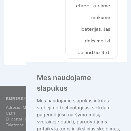
etape, kuriame
renkame
baterijas. Jas
rinksime iki
balandžio 9 d.
Mes naudojame
slapukus
KONTAKTAI
Mes naudojame slapukus ir kitas
stebėjimo technologijas, siekdami
Adresas: Mindaugo g. 44-84, Vilnius LT-
01311
pagerinti jūsų naršymo mūsų
El. paštas:
bendras@epa.lt
svetainėje patirtį, parodyti jums
Telefonas:
+370 695 55111
pritaikytą turinį ir tikslinius skelbimus,