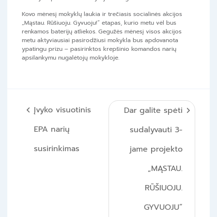
Kovo mėnesį mokyklų laukia ir trečiasis socialinės akcijos
„Mąstau. Rūšiuoju. Gyvuoju!” etapas, kurio metu vėl bus
renkamos baterijų atliekos. Gegužės mėnesį visos akcijos
metu aktyviausiai pasirodžiusi mokykla bus apdovanota
ypatingu prizu – pasirinktos krepšinio komandos narių
apsilankymu nugalėtojų mokykloje.
Navigacija
Įvyko visuotinis
Dar galite spėti
tarp
EPA narių
sudalyvauti 3-
įrašų
susirinkimas
jame projekto
„MĄSTAU.
RŪŠIUOJU.
GYVUOJU“