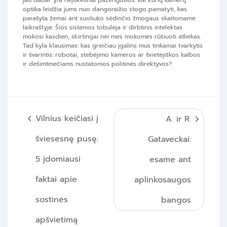
jau dabar yra neįtikėtinai pažengusios: kai kurių kamerų
optika leidžia jums nuo dangoraižio stogo pamatyti, kas
parašyta žemai ant suoliuko sėdinčio žmogaus skaitomame
laikraštyje. Šios sistemos tobulėja ir dirbtinis intelektas
mokosi kasdien, skirtingai nei mes mokomės rūšiuoti atliekas.
Tad kyla klausimas: kas greičiau įgalins mus tinkamai tvarkytis
ir švarintis: robotai, stebėjimo kameros ar švietėjiškos kalbos
ir dešimtmečiams nustatomos politinės direktyvos?
Navigacija
Vilnius keičiasi į
A. ir R.
tarp
šviesesnę pusę:
Gataveckai:
įrašų
5 įdomiausi
esame ant
faktai apie
aplinkosaugos
sostinės
bangos
apšvietimą