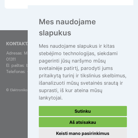
Mes naudojame
slapukus
KONTAKTAI
Mes naudojame slapukus ir kitas
stebėjimo technologijas, siekdami
Adresas: Mindaugo g. 44-84, Vilnius LT-
01311
pagerinti jūsų naršymo mūsų
El. paštas:
bendras@epa.lt
svetainėje patirtį, parodyti jums
Telefonas:
+370 695 55111
pritaikytą turinį ir tikslinius skelbimus,
išanalizuoti mūsų svetainės srautą ir
suprasti, iš kur ateina mūsų
©
Elektronikos atliekų tvarkymas
lankytojai.
Sutinku
Aš atsisakau
Keisti mano pasirinkimus