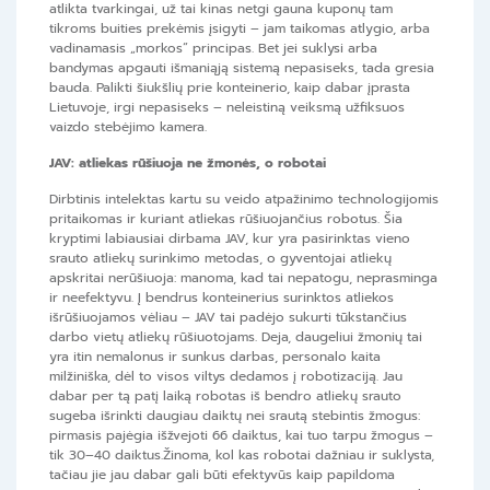
atlikta tvarkingai, už tai kinas netgi gauna kuponų tam
tikroms buities prekėmis įsigyti – jam taikomas atlygio, arba
vadinamasis „morkos“ principas. Bet jei suklysi arba
bandymas apgauti išmaniąją sistemą nepasiseks, tada gresia
bauda. Palikti šiukšlių prie konteinerio, kaip dabar įprasta
Lietuvoje, irgi nepasiseks – neleistiną veiksmą užfiksuos
vaizdo stebėjimo kamera.
JAV: atliekas rūšiuoja ne žmonės, o robotai
Dirbtinis intelektas kartu su veido atpažinimo technologijomis
pritaikomas ir kuriant atliekas rūšiuojančius robotus. Šia
kryptimi labiausiai dirbama JAV, kur yra pasirinktas vieno
srauto atliekų surinkimo metodas, o gyventojai atliekų
apskritai nerūšiuoja: manoma, kad tai nepatogu, neprasminga
ir neefektyvu. Į bendrus konteinerius surinktos atliekos
išrūšiuojamos vėliau – JAV tai padėjo sukurti tūkstančius
darbo vietų atliekų rūšiuotojams. Deja, daugeliui žmonių tai
yra itin nemalonus ir sunkus darbas, personalo kaita
milžiniška, dėl to visos viltys dedamos į robotizaciją. Jau
dabar per tą patį laiką robotas iš bendro atliekų srauto
sugeba išrinkti daugiau daiktų nei srautą stebintis žmogus:
pirmasis pajėgia išžvejoti 66 daiktus, kai tuo tarpu žmogus –
tik 30–40 daiktus.Žinoma, kol kas robotai dažniau ir suklysta,
tačiau jie jau dabar gali būti efektyvūs kaip papildoma