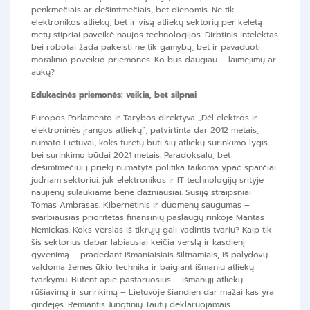
penkmečiais ar dešimtmečiais, bet dienomis. Ne tik
elektronikos atliekų, bet ir visą atliekų sektorių per keletą
metų stipriai paveikė naujos technologijos. Dirbtinis intelektas
bei robotai žada pakeisti ne tik gamybą, bet ir pavaduoti
moralinio poveikio priemones. Ko bus daugiau – laimėjimų ar
aukų?
Edukacinės priemonės: veikia, bet silpnai
Europos Parlamento ir Tarybos direktyva „Dėl elektros ir
elektroninės įrangos atliekų“, patvirtinta dar 2012 metais,
numato Lietuvai, koks turėtų būti šių atliekų surinkimo lygis
bei surinkimo būdai 2021 metais. Paradoksalu, bet
dešimtmečiui į priekį numatyta politika taikoma ypač sparčiai
judriam sektoriui: juk elektronikos ir IT technologijų srityje
naujienų sulaukiame bene dažniausiai. Susiję straipsniai
Tomas Ambrasas. Kibernetinis ir duomenų saugumas –
svarbiausias prioritetas finansinių paslaugų rinkoje Mantas
Nemickas. Koks verslas iš tikrųjų gali vadintis tvariu? Kaip tik
šis sektorius dabar labiausiai keičia verslą ir kasdienį
gyvenimą – pradedant išmaniaisiais šiltnamiais, iš palydovų
valdoma žemės ūkio technika ir baigiant išmaniu atliekų
tvarkymu. Būtent apie pastaruosius – išmanųjį atliekų
rūšiavimą ir surinkimą – Lietuvoje šiandien dar mažai kas yra
girdėjęs. Remiantis Jungtinių Tautų deklaruojamais