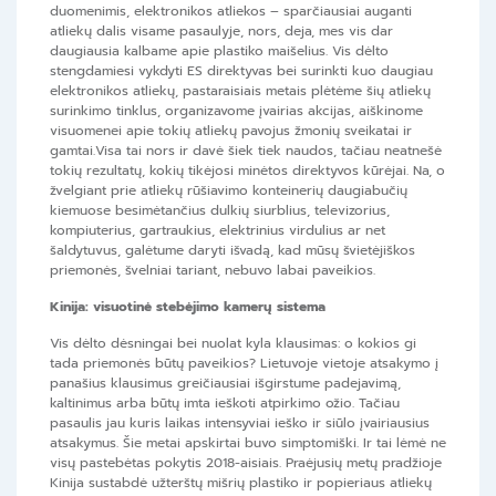
duomenimis, elektronikos atliekos – sparčiausiai auganti
atliekų dalis visame pasaulyje, nors, deja, mes vis dar
daugiausia kalbame apie plastiko maišelius. Vis dėlto
stengdamiesi vykdyti ES direktyvas bei surinkti kuo daugiau
elektronikos atliekų, pastaraisiais metais plėtėme šių atliekų
surinkimo tinklus, organizavome įvairias akcijas, aiškinome
visuomenei apie tokių atliekų pavojus žmonių sveikatai ir
gamtai.Visa tai nors ir davė šiek tiek naudos, tačiau neatnešė
tokių rezultatų, kokių tikėjosi minėtos direktyvos kūrėjai. Na, o
žvelgiant prie atliekų rūšiavimo konteinerių daugiabučių
kiemuose besimėtančius dulkių siurblius, televizorius,
kompiuterius, gartraukius, elektrinius virdulius ar net
šaldytuvus, galėtume daryti išvadą, kad mūsų švietėjiškos
priemonės, švelniai tariant, nebuvo labai paveikios.
Kinija: visuotinė stebėjimo kamerų sistema
Vis dėlto dėsningai bei nuolat kyla klausimas: o kokios gi
tada priemonės būtų paveikios? Lietuvoje vietoje atsakymo į
panašius klausimus greičiausiai išgirstume padejavimą,
kaltinimus arba būtų imta ieškoti atpirkimo ožio. Tačiau
pasaulis jau kuris laikas intensyviai ieško ir siūlo įvairiausius
atsakymus. Šie metai apskirtai buvo simptomiški. Ir tai lėmė ne
visų pastebėtas pokytis 2018-aisiais. Praėjusių metų pradžioje
Kinija sustabdė užterštų mišrių plastiko ir popieriaus atliekų