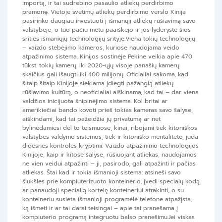
importą, ir tai sudrebino pasaulio atliekų perdirbimo
pramonę. Vietoje svetimų atliekų perdirbimo verslo Kinija
pasirinko daugiau investuoti į išmanųjį atliekų rūšiavimą savo
valstybėje, o tuo pačiu metu paaiškėjo ir jos lyderystė šios
srities išmaniųjų technologijų srityje.Viena tokių technologijų
– vaizdo stebėjimo kameros, kuriose naudojama veido
atpažinimo sistema. Kinijos sostinėje Pekine veikia apie 470
tūkst. tokių kamerų. Iki 2020-ųjų visoje panašių kamerų
skaičius gali išaugti iki 400 milijonų. Oficialiai sakoma, kad
šitaip šitaip Kinijoje siekiama įdiegti pažangią atliekų
rūšiavimo kultūrą, o neoficialiai aiškinama, kad tai – dar viena
valdžios inicijuota šnipinėjimo sistema. Kol britai ar
amerikiečiai bando kovoti prieš tokias kameras savo šalyse,
aiškindami, kad tai pažeidžia jų privatumą ar net
bylinėdamiesi dėl to teismuose, kinai, ribojami tiek kitoniškos
valstybės valdymo sistemos, tiek ir kitoniško mentaliteto, juda
didesnės kontrolės kryptimi. Vaizdo atpažinimo technologijos
Kinijoje, kaip ir kitose šalyse, rūšiuojant atliekas, naudojamos
ne vien veidui atpažinti – ji, pasirodo, gali atpažinti ir pačias
atliekas. Štai kad ir tokia išmanioji sistema: atsineši savo
šiukšles prie kompiuterizuoto konteinerio, įvedi specialų kodą
ar panaudoji specialią kortelę konteineriui atrakinti, o su
konteineriu susieta išmanioji programėlė telefone atpažįsta,
ką išmeti ir ar tai darai teisingai – apie tai pranešama į
kompiuterio programą integruotu balso pranešimu.Jei viskas