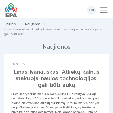
Skip
to
EN
content
>
>
Titulinis
Naujienos
Linas Ivanauskas. Atliekų kalnus atakuoja naujos technologijos:
gali būti aukų
Naujienos
2019-11-19
Linas Ivanauskas. Atliekų kalnus
atakuoja naujos technologijos:
gali būti aukų
Prieš septynerius metus buvo sukurta ES direktyva, kurioje
numatyta, kaip rūšiuoti elektronikos atliekas, kokiais tempais
didinti elektronikos atliekų surinkimą, ir tai mums vis dar yra
neginčijamas įsakymas. Direktyvoje išaiškinta, ką turėtume
nuveikti per ištisą dešimtmetį. Deja, dabar pasaulis kinta ne