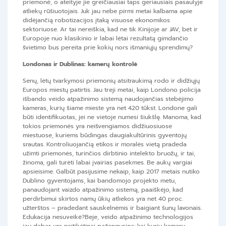
priemonė, o ateityje jie greičiausiai taps geriausiais pasaulyje
atliekų rūšiuotojais. Juk jau nebe pirmi metai kalbama apie
didėjančią robotizacijos įtaką visuose ekonomikos
sektoriuose. Ar tai nereiškia, kad ne tik Kinijoje ar JAV, bet ir
Europoje nuo klasikinio ir labai lėtai rezultatą gimdančio
švietimo bus pereita prie kokių nors išmaniųjų sprendimų?
Londonas ir Dublinas: kamerų kontrolė
Senų, lėtų tvarkymosi priemonių atsitraukimą rodo ir didžiųjų
Europos miestų patirtis. Jau treji metai, kaip Londono policija
išbando veido atpažinimo sistemą naudojančias stebėjimo
kameras, kurių šiame mieste yra net 420 tūkst. Londone gali
būti identifikuotas, jei ne vietoje numesi šiukšlę. Manoma, kad
tokios priemonės yra neišvengiamos didžiuosiuose
miestuose, kuriems būdingas daugiakultūrinis gyventojų
srautas. Kontroliuojančią etikos ir moralės vietą pradeda
užimti priemonės, turinčios dirbtinio intelekto bruožų, ir tai,
žinoma, gali turėti labai įvairias pasekmes. Be aukų vargiai
apsieisime. Galbūt pasijusime nekaip, kaip 2017 metais nutiko
Dublino gyventojams, kai bandomojo projekto metu,
panaudojant vaizdo atpažinimo sistemą, paaiškėjo, kad
perdirbimui skirtos namų ūkių atliekos yra net 40 proc.
užterštos – pradedant sauskelnėmis ir baigiant šunų lavonais.
Edukacija nesuveikė?Beje, veido atpažinimo technologijos