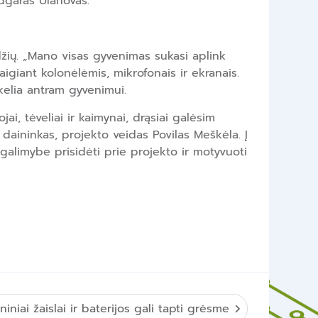
Edgaras Ulanovas.
džių. „Mano visas gyvenimas sukasi aplink
aigiant kolonėlėmis, mikrofonais ir ekranais.
ikelia antram gyvenimui.
ai, tėveliai ir kaimynai, drąsiai galėsim
daininkas, projekto veidas Povilas Meškėla. Į
 galimybe prisidėti prie projekto ir motyvuoti
niniai žaislai ir baterijos gali tapti grėsme