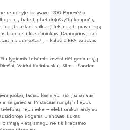
niame renginyje dalyvavo 200 Panevėžio
ilogramų baterijų bei dujošvyčių lempučių,
 jog įtraukiant vaikus į teisingą ir prasmingą
sitikimo su krepšininkais. Džiaugiuosi, kad
ų startinis penketas!”, – kalbėjo EPA vadovas
ičiu lygiomis teisėmis kovėsi dėl geriausiųjų
 Dimšai, Vaidui Kariniauskui, Siim – Sander
eni juokai, tačiau kas slypi šio „išmanaus“
 žalgiriečiai. Pristačius rungtį ir liepus
avų telefonų neprireikė – elektronikos ardymo
i susidorojo Edgaras Ulanovas, Lukas
ti pirmąją vietą smagu ne tik krepšinio