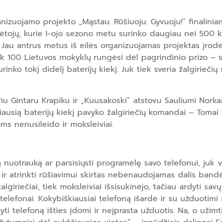
ganizuojamo projekto „Mąstau. Rūšiuoju. Gyvuoju!“ finali
lėtojų, kurie I-ojo sezono metu surinko daugiau nei 500 k
. Jau antrus metus iš eilės organizuojamas projektas įrodė,
ik 100 Lietuvos mokyklų rungėsi dėl pagrindinio prizo – su
inko tokį didelį baterijų kiekį. Juk tiek sveria žalgirieči
riu Gintaru Krapiku ir „Kuusakoski“ atstovu Sauliumi Norka
žiausią baterijų kiekį pavyko žalgiriečių komandai – Tomai
s nenusileido ir moksleiviai.
 nuotrauką ar parsisiųsti programėlę savo telefonui, juk vi
r atrinkti rūšiavimui skirtas nebenaudojamas dalis bandė ir
žalgiriečiai, tiek moksleiviai išsisukinėjo, tačiau ardyti s
 telefonai. Kokybiškiausiai telefoną išardė ir su užduotim
ti telefoną išties įdomi ir neįprasta užduotis. Na, o užim