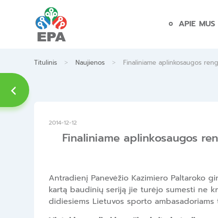
Skip
to
APIE MUS
content
>
>
Titulinis
Naujienos
Finaliniame aplinkosaugos rengi
2014-12-12
Finaliniame aplinkosaugos reng
Antradienį Panevėžio Kazimiero Paltaroko gimn
kartą baudinių seriją jie turėjo sumesti ne k
didiesiems Lietuvos sporto ambasadoriams ta