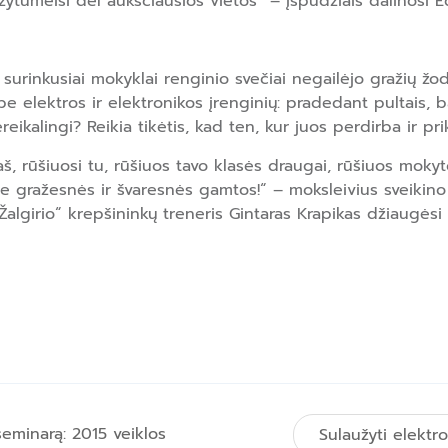
aržytumeisi dėl aukščiausios vietos“ – įspūdžiais dalinosi 
surinkusiai mokyklai renginio svečiai negailėjo gražių žo
be elektros ir elektronikos įrenginių: pradedant pultais, b
ereikalingi? Reikia tikėtis, kad ten, kur juos perdirba ir pr
š, rūšiuosi tu, rūšiuos tavo klasės draugai, rūšiuos mokytoj
e gražesnės ir švaresnės gamtos!“ – moksleivius sveikino 
Žalgirio“ krepšininkų treneris Gintaras Krapikas džiaugėsi
eminarą: 2015 veiklos
Sulaužyti elektro