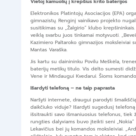
Vietoj kamuolių į krepšius krito baterijos
Elektronikos Platintojų Asociacijos (EPA) or
gimnazistų. Renginį vainikavo projekto nuga
susitikimas su „Žalgirio“ klubo krepšininkais
veiklą svarbu juos tinkamai motyvuoti. „Beve
Kazimiero Paltaroko gimnazijos moksleiviai sur
Mantas Varaška.
Jis kartu su dainininku Povilu Meškėla, trene
baterijų metikų titulo. Vis dėlto sumesti did
Vene ir Mindaugui Kvedarui. Šioms komandom
Išardyti telefoną – ne taip paprasta
Naršyti internete, draugui parodyti šmaikščią
daikčiuko viduje? Išardyti sugedusį telefoną i
išsitraukti savo išmaniuosius telefonus, tiek 
rungties dalyviams buvo įteikti seni „Nokia“
Lekavičius bei jų komandos moksleiviai. „Ardy