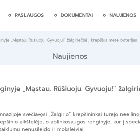
PASLAUGOS
DOKUMENTAI
NAUJIENOS
nyje „Mąstau. Rūšiuoju. Gyvuoju!” žalgiriečiai į krepšius mėtė baterijas
Naujienos
inyje „Mąstau. Rūšiuoju. Gyvuoju!” žalgiri
azijoje svečiavęsi „Žalgirio“ krepšininkai turėjo neeilinę
repšinio aikštelėje, o aplinkosaugos renginyje, kur į speci
iklumu nenusileido ir moksleiviai.