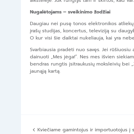
aikštelėje. Juk rungtys tam ir skirtos, kad v
Nugalėtojams – sveikinimo žodžiai
Daugiau nei pusę tonos elektronikos atliekų 
įrašų studijas, koncertus, televiziją su daugy
O kur visi šie daiktai nukeliauja, kai yra neb
Svarbiausia pradėti nuo savęs. Jei rūšiuosiu a
dainuoti „Mes jėga!“. Nes mes išvien siekiam
bendras rungtis įsitraukusių moksleivių bei „
jaunąją kartą.
Navigacija
Kviečiame gamintojus ir importuotojus į s