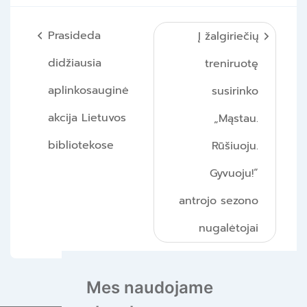
Navigacija
Prasideda
Į žalgiriečių
tarp
didžiausia
treniruotę
įrašų
aplinkosauginė
susirinko
akcija Lietuvos
„Mąstau.
bibliotekose
Rūšiuoju.
Gyvuoju!“
antrojo sezono
nugalėtojai
Mes naudojame