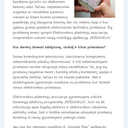
kasdieniu įpročiu vis didesniam
lietuvių ratui. Tačiau, nepataisomai
sugedus ar morališkai pasenus
vienam ar kitam buities prietaisui,
paaiškėja, jog dauguma žmonių dar vis nežino, kaip ir kur
galima greitai pašalinti elektroninės technikos prietaisus. Šią
problemą ėmėsi spręsti Elektronikos platintojų asociacija,
nusprendusi sukurti naują mobiliąją aplikaciją „RŪŠIUOKLIS”.
Kur derėtų išmesti šaldytuvą, virdulį ir kitus prietaisus?
Senas kineskopinis televizorius, stacionarus kompiuteris,
nebeveikiantis plaukų džiovintuvas ir kiti nebenaudojami
prietaisai neretai okupuoja mūsų sandėliukus. Tai, jog šių
prietaisų negalima mesti į bendrą atliekų konteinerį, įspėja ir
specialūs ženklai, tačiau to ne visada pakanka. Net ir
atsakingiausi gyventojai susiduria su problema, kur išmesti
senus elektronikos prietaisus.
Elektronikos platintojų asociacija gyventojams sukūrė
išmaniųjų telefonų programėlę „
RŪŠIUOKLIS
“, kuri ne tik
informuoja apie legalių elektros ir elektronikos rūšiavimo
aikštelių vietas, bet ir leidžia nemokamai užsisakyti prietaisų
išvežimą iš namų gyventojams patogiu metu.
Jau nuo šio mėnesio pradžios iš „Google Play“ aplikacijų