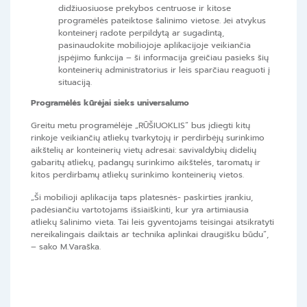
didžiuosiuose prekybos centruose ir kitose
programėlės pateiktose šalinimo vietose. Jei atvykus
konteinerį radote perpildytą ar sugadintą,
pasinaudokite mobiliojoje aplikacijoje veikiančia
įspėjimo funkcija – ši informacija greičiau pasieks šių
konteinerių administratorius ir leis sparčiau reaguoti į
situaciją.
Programėlės kūrėjai sieks universalumo
Greitu metu programėlėje „RŪŠIUOKLIS“ bus įdiegti kitų
rinkoje veikiančių atliekų tvarkytojų ir perdirbėjų surinkimo
aikštelių ar konteinerių vietų adresai: savivaldybių didelių
gabaritų atliekų, padangų surinkimo aikštelės, taromatų ir
kitos perdirbamų atliekų surinkimo konteinerių vietos.
„Ši mobilioji aplikacija taps platesnės- paskirties įrankiu,
padėsiančiu vartotojams išsiaiškinti, kur yra artimiausia
atliekų šalinimo vieta. Tai leis gyventojams teisingai atsikratyti
nereikalingais daiktais ar technika aplinkai draugišku būdu“,
– sako M.Varaška.