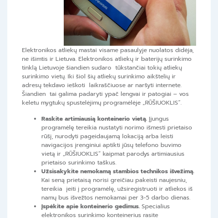
Elektronikos atliekų mastai visame pasaulyje nuolatos didėja,
ne išimtis ir Lietuva.
Elektronikos atliekų ir baterijų surinkimo
tinklą Lietuvoje šiandien sudaro tūkstančiai tokių atliekų
surinkimo vietų. Iki šiol šių atliekų surinkimo aikštelių ir
adresų tekdavo ieškoti laikraščiuose ar naršyti internete.
Šiandien tai galima padaryti ypač lengvai ir patogiai – vos
keletu mygtukų spustelėjimų programėlėje „RŪŠIUOKLIS“.
Raskite artimiausią konteinerio vietą.
Įjungus
programėlę tereikia nustatyti norimo išmesti prietaiso
rūšį, nurodyti pageidaujamą lokaciją arba leisti
navigacijos įrenginiui aptikti jūsų telefono buvimo
vietą ir „
RŪŠIUOKLIS
“ kaipmat parodys artimiausius
prietaiso surinkimo taškus.
Užsisakykite nemokamą stambios technikos išvežimą.
Kai seną prietaisą norisi greičiau pakeisti naujesniu,
tereikia įeiti į programėlę, užsiregistruoti ir atliekos iš
namų bus išvežtos nemokamai per 3-5 darbo dienas.
Įspėkite apie konteinerio gedimus.
Specialius
elektronikos surinkimo konteinerius rasite