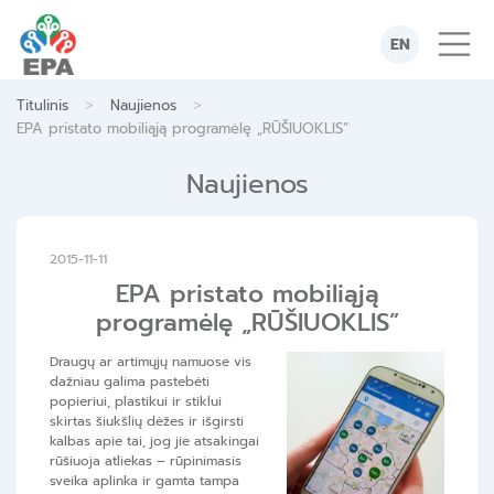
Skip
to
EN
content
>
>
Titulinis
Naujienos
EPA pristato mobiliąją programėlę „RŪŠIUOKLIS”
Naujienos
2015-11-11
EPA pristato mobiliąją
programėlę „RŪŠIUOKLIS”
Draugų ar artimųjų namuose vis
dažniau galima pastebėti
popieriui, plastikui ir stiklui
skirtas šiukšlių dėžes ir išgirsti
kalbas apie tai, jog jie atsakingai
rūšiuoja atliekas – rūpinimasis
sveika aplinka ir gamta tampa