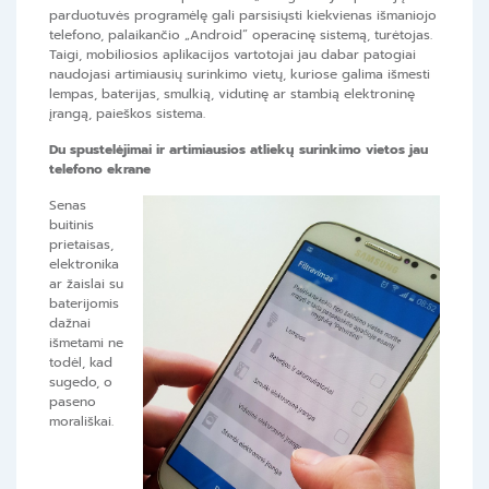
parduotuvės programėlę gali parsisiųsti kiekvienas išmaniojo
telefono, palaikančio „Android“ operacinę sistemą, turėtojas.
Taigi,
mobiliosios aplikacijos vartotojai jau dabar patogiai
naudojasi artimiausių surinkimo vietų, kuriose galima išmesti
lempas, baterijas, smulkią, vidutinę ar stambią elektroninę
įrangą, paieškos sistema.
Du spustelėjimai ir artimiausios atliekų surinkimo vietos jau
telefono ekrane
Senas
buitinis
prietaisas,
elektronika
ar žaislai su
baterijomis
dažnai
išmetami ne
todėl, kad
sugedo, o
paseno
morališkai.