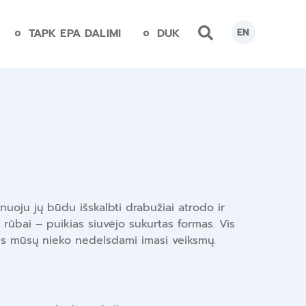
TAPK EPA DALIMI
DUK
EN
uoju jų būdu išskalbti drabužiai atrodo ir
 rūbai – puikias siuvėjo sukurtas formas. Vis
is mūsų nieko nedelsdami imasi veiksmų.