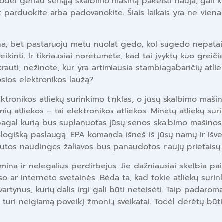
l geriau senąją skalbimo mašiną pakeisti nauja, gali kilti
: parduokite arba padovanokite. Šiais laikais yra ne viena
ena, bet pastaruoju metu nuolat gedo, kol sugedo nepatais
ikinti. Ir tikriausiai norėtumėte, kad tai įvyktų kuo greič
krauti, nežinote, kur yra artimiausia stambiagabaričių atliek
osios elektronikos laužą?
tronikos atliekų surinkimo tinklas, o jūsų skalbimo mašina
ių atliekos – tai elektronikos atliekos. Minėtų atliekų sur
, pagal kurią bus suplanuotas jūsų senos skalbimo mašinos 
alogišką paslaugą. EPA komanda išneš iš jūsų namų ir iš
gautos naudingos žaliavos bus panaudotos naujų prietaisų
mina ir nelegalius perdirbėjus. Jie dažniausiai skelbia pa
r interneto svetainės. Bėda ta, kad tokie atliekų surinkė
sąvartynus, kurių dalis irgi gali būti neteisėti. Taip padaro
ri neigiamą poveikį žmonių sveikatai. Todėl derėtų būti a