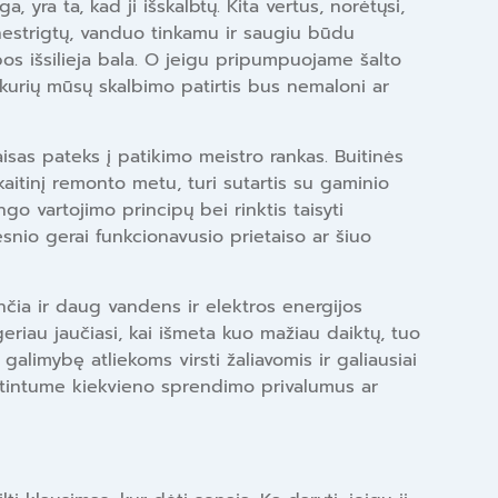
yra ta, kad ji išskalbtų. Kita vertus, norėtųsi,
 nestrigtų, vanduo tinkamu ir saugiu būdu
pos išsilieja bala. O jeigu pripumpuojame šalto
urių mūsų skalbimo patirtis bus nemaloni ar
aisas pateks į patikimo meistro rankas. Buitinės
itinį remonto metu, turi sutartis su gaminio
ngo vartojimo principų bei rinktis taisyti
esnio gerai funkcionavusio prietaiso ar šiuo
ančia ir daug vandens ir elektros energijos
eriau jaučiasi, kai išmeta kuo mažiau daiktų, tuo
alimybę atliekoms virsti žaliavomis ir galiausiai
vertintume kiekvieno sprendimo privalumus ar