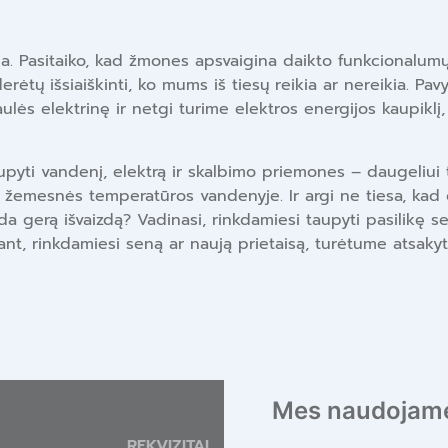
a. Pasitaiko, kad žmones apsvaigina daikto funkcionalumų 
rėtų išsiaiškinti, ko mums iš tiesų reikia ar nereikia. Pavy
ulės elektrinę ir netgi turime elektros energijos kaupikl
yti vandenį, elektrą ir skalbimo priemones – daugeliui tai
bti žemesnės temperatūros vandenyje. Ir argi ne tiesa, k
da gerą išvaizdą? Vadinasi, rinkdamiesi taupyti pasilikę s
ant, rinkdamiesi seną ar naują prietaisą, turėtume atsaky
Mes naudojame
REKVIZITAI