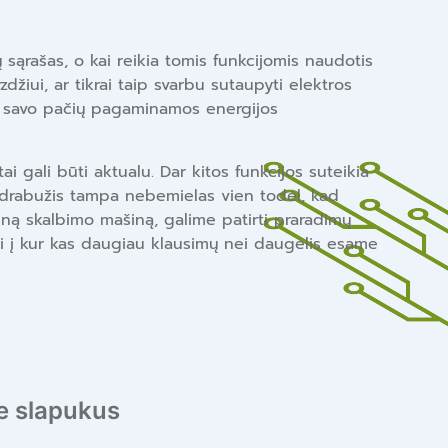
sąrašas, o kai reikia tomis funkcijomis naudotis
zdžiui, ar tikrai taip svarbu sutaupyti elektros
į, savo pačių pagaminamos energijos
 gali būti aktualu. Dar kitos funkcijos suteikia
ad drabužis tampa nebemielas vien todėl, kad
eną skalbimo mašiną, galime patirti praradimų
ti į kur kas daugiau klausimų nei daugelis esame
 slapukus