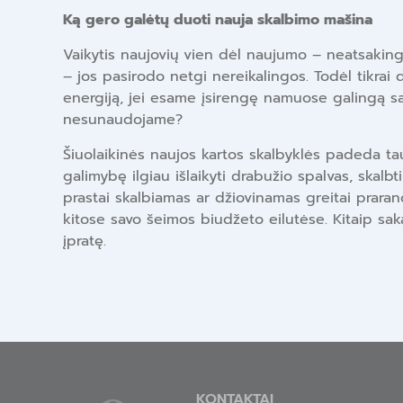
Ką gero galėtų duoti nauja skalbimo mašina
Vaikytis naujovių vien dėl naujumo – neatsaking
– jos pasirodo netgi nereikalingos. Todėl tikrai de
energiją, jei esame įsirengę namuose galingą sa
nesunaudojame?
Šiuolaikinės naujos kartos skalbyklės padeda taup
galimybę ilgiau išlaikyti drabužio spalvas, skal
prastai skalbiamas ar džiovinamas greitai praran
kitose savo šeimos biudžeto eilutėse. Kitaip sak
įpratę.
KONTAKTAI