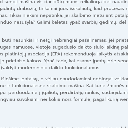
d senoji mašina vis dar būtų mums reikalinga bei naudinga, 
negadintų drabužių, tinkamai juos išskalautų, kad procesas
mas. Tikrai niekam nepatinka, jei skalbimo metu ant patal
duo nesušyla? Galimi keletas ypač svarbių gedimų, dėl k
 būti nesunkiai ir netgi nebrangiai pašalinamas, jei priet
ugas namuose, vietoje sugedusio daikto siūlo laikiną paka
kos platintojų asociacija (EPA) rekomenduoja laikytis atsaki
ujo prietaiso kainos. Ypač tada, kai esame įpratę prie sen
 įvaldyti modernesnio daikto funkcionalumus.
au išlošime: pataisę, o vėliau naudodamiesi neblogai veiki
sne ir funkcionalesne skalbimo mašina. Kai kurie žmonės g
ipu: perduodame į įgaliotų perdirbėjų rankas, sudarydami g
lengviau suvokiami nei kokia nors formulė, pagal kurią į