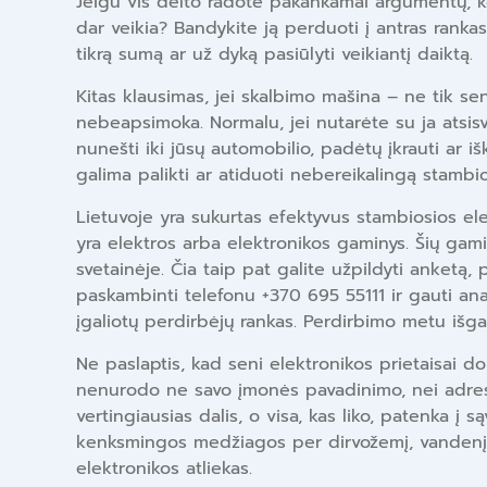
Jeigu vis dėlto radote pakankamai argumentų, kodė
dar veikia? Bandykite ją perduoti į antras rankas
tikrą sumą ar už dyką pasiūlyti veikiantį daiktą.
Kitas klausimas, jei skalbimo mašina – ne tik s
nebeapsimoka. Normalu, jei nutarėte su ja atsisve
nunešti iki jūsų automobilio, padėtų įkrauti ar iš
galima palikti ar atiduoti nebereikalingą stambi
Lietuvoje yra sukurtas efektyvus stambiosios elek
yra elektros arba elektronikos gaminys. Šių gamin
svetainėje. Čia taip pat galite užpildyti anketą
paskambinti telefonu +370 695 55111 ir gauti an
įgaliotų perdirbėjų rankas. Perdirbimo metu iš
Ne paslaptis, kad seni elektronikos prietaisai do
nenurodo ne savo įmonės pavadinimo, nei adreso a
vertingiausias dalis, o visa, kas liko, patenka į 
kenksmingos medžiagos per dirvožemį, vandenį tu
elektronikos atliekas.