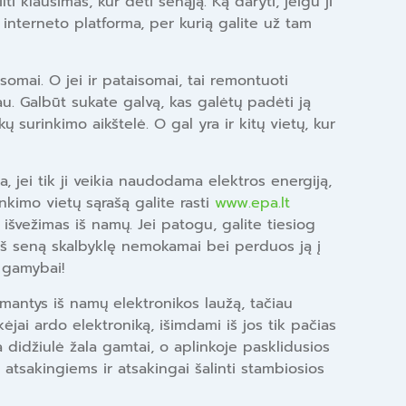
 klausimas, kur dėti senąją. Ką daryti, jeigu ji
 interneto platforma, per kurią galite už tam
omai. O jei ir pataisomai, tai remontuoti
iau. Galbūt sukate galvą, kas galėtų padėti ją
ų surinkimo aikštelė. O gal yra ir kitų vietų, kur
, jei tik ji veikia naudodama elektros energiją,
inkimo vietų sąrašą galite rasti
www.epa.lt
išvežimas iš namų. Jei patogu, galite tiesiog
veš seną skalbyklę nemokamai bei perduos ją į
 gamybai!
imantys iš namų elektronikos laužą, tačiau
jai ardo elektroniką, išimdami iš jos tik pačias
ma didžiulė žala gamtai, o aplinkoje pasklidusios
tsakingiems ir atsakingai šalinti stambiosios