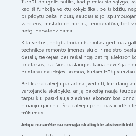
Turbūt daugelis sutiks, kad pirmiausia sąlyga, ka
kad ši funkcija veiktų kokybiškai, be trikdžių, 
pripildytų baką ir būtų saugiai iš jo išpumpuoja
vandens, nustatome norimą temperatūrą, bet van
netgi nepatenkinama.
Kita vertus, netgi atrodantis rimtas gedimas gali
technikos remonto įmonės siūlo ir meistro pasla
detalių tiekėjais bei reikalingą patirtį. Elektroni
prietaisus, kai šios paslaugos kaina neviršija na
prietaisu naudojosi asmuo, kuriam būtų sunkiau
Bet kuriuo atveju patartina įvertinti, kur daugi
vartojančia skalbykle, ar ją pakeitę nauja taupe
tarpu kiti pasikliauja žiedinės ekonomikos princ
– nauju gaminiu. Šiuo atveju principas ir idėja 
trūkumus.
Jeigu nutarėte su senąja skalbykle atsisveikinti