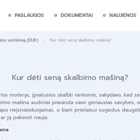
PASLAUGOS
DOKUMENTAI
NAUJIENOS
>
ikos surinkimą (DUK)
Kur dėti seną skalbimo mašiną?
Kur dėti seną skalbimo mašiną?
s moterys, įpratusios skalbti rankomis, sakydavo, kad sen
albimo mašina audiniai praranda savo geriausias savybes, o
tapo neįsivaizduojamas, o šiam prietaisui sugedus daugel
r ją pakeisti nauja.
kama