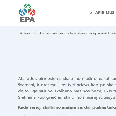
Skip
to
APIE MUS
content
>
Titulinis
Dažniausiai užduodami klausimai apie elektron
Atsiradus pirmosioms skalbimo mašinoms kai kurio
švaresni, ir gražesni. Jos tvirtindavo, kad po sk
dėlto ilgainiui be skalbimo mašinos namų ūkis 
Siekiama kuo greičiau skalbimo mašiną sutaisyti a
Kada senoji skalbimo mašina vis dar puikiai tin