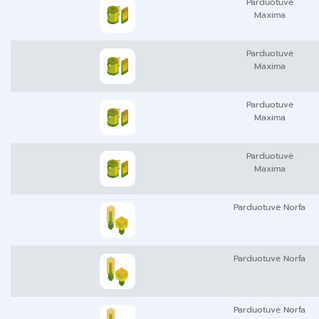
Parduotuvė
Maxima
Parduotuvė
Maxima
Parduotuvė
Maxima
Parduotuvė
Maxima
Parduotuvė Norfa
Parduotuvė Norfa
Parduotuvė Norfa