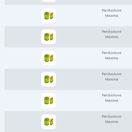
Parduotuvė
Maxima
Parduotuvė
Maxima
Parduotuvė
Maxima
Parduotuvė
Maxima
Parduotuvė
Maxima
Parduotuvė
Maxima