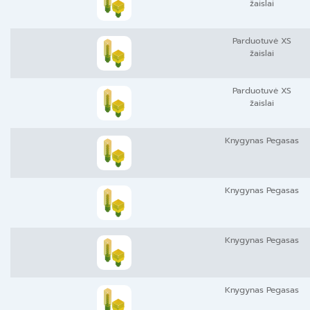
žaislai
Parduotuvė XS
žaislai
Parduotuvė XS
žaislai
Knygynas Pegasas
Knygynas Pegasas
Knygynas Pegasas
Knygynas Pegasas