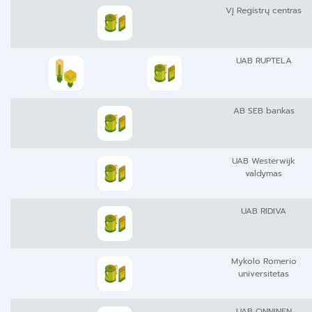
VĮ Registrų centras
UAB RUPTELA
AB SEB bankas
UAB Westerwijk
valdymas
UAB RIDIVA
Mykolo Romerio
universitetas
UAB ONNINEN