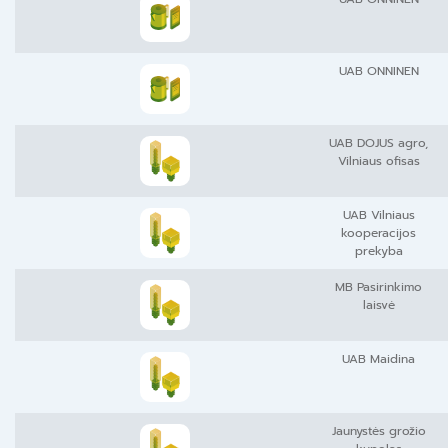
UAB ONNINEN
UAB DOJUS agro,
Vilniaus ofisas
UAB Vilniaus
kooperacijos
prekyba
MB Pasirinkimo
laisvė
UAB Maidina
Jaunystės grožio