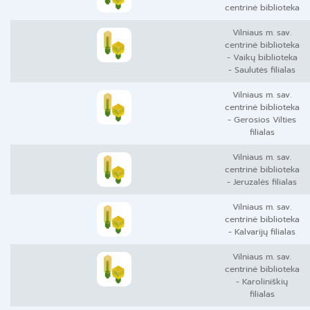
centrinė biblioteka
Vilniaus m. sav.
centrinė biblioteka
- Vaikų biblioteka
- Saulutės filialas
Vilniaus m. sav.
centrinė biblioteka
- Gerosios Vilties
filialas
Vilniaus m. sav.
centrinė biblioteka
- Jeruzalės filialas
Vilniaus m. sav.
centrinė biblioteka
- Kalvarijų filialas
Vilniaus m. sav.
centrinė biblioteka
- Karoliniškių
filialas