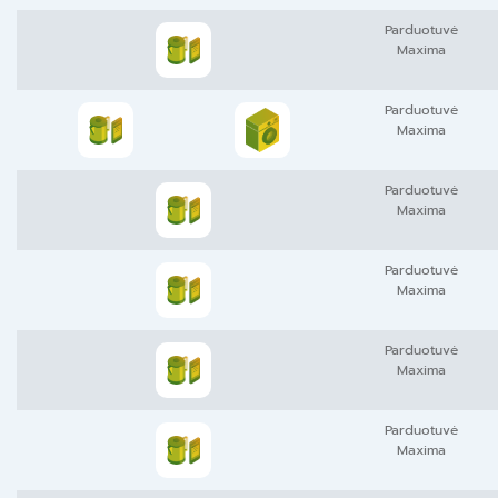
Parduotuvė
Maxima
Parduotuvė
Maxima
Parduotuvė
Maxima
Parduotuvė
Maxima
Parduotuvė
Maxima
Parduotuvė
Maxima