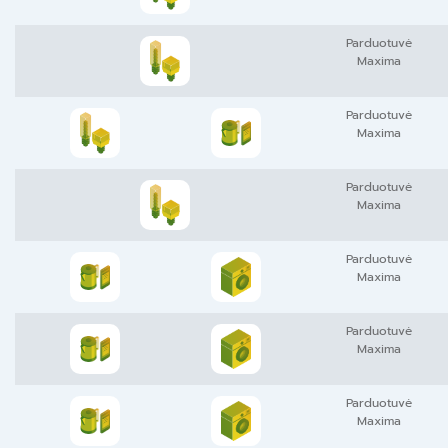
Parduotuvė
Maxima
Parduotuvė
Maxima
Parduotuvė
Maxima
Parduotuvė
Maxima
Parduotuvė
Maxima
Parduotuvė
Maxima