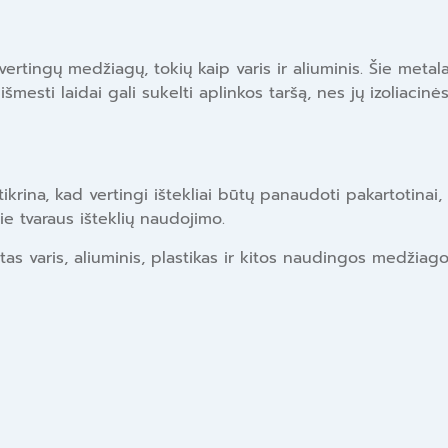
vertingų medžiagų, tokių kaip varis ir aliuminis. Šie metal
ti laidai gali sukelti aplinkos taršą, nes jų izoliacinės d
krina, kad vertingi ištekliai būtų panaudoti pakartotinai, 
ie tvaraus išteklių naudojimo.
as varis, aliuminis, plastikas ir kitos naudingos medžiago