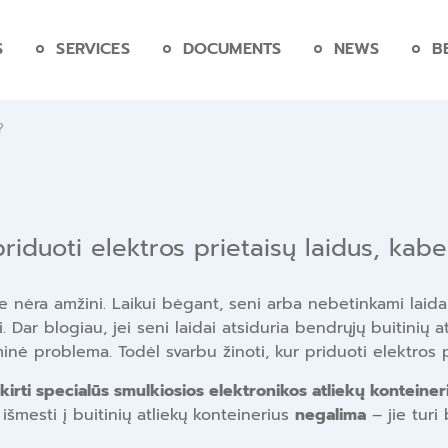
S
SERVICES
DOCUMENTS
NEWS
B
s?
riduoti elektros prietaisų laidus, kab
r jie nėra amžini. Laikui bėgant, seni arba nebetinkami lai
 Dar blogiau, jei seni laidai atsiduria bendrųjų buitinių 
inė problema. Todėl svarbu žinoti, kur priduoti elektros p
kirti specialūs smulkiosios elektronikos atliekų konteiner
 išmesti į buitinių atliekų konteinerius
negalima
– jie turi