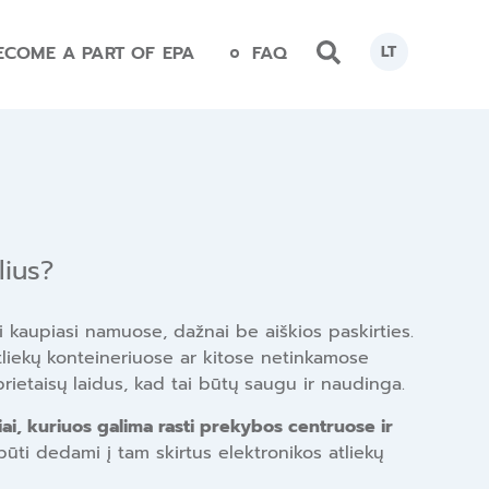
ECOME A PART OF EPA
FAQ
LT
elius?
dai kaupiasi namuose, dažnai be aiškios paskirties.
atliekų konteineriuose ar kitose netinkamose
rietaisų laidus, kad tai būtų saugu ir naudinga.
iai, kuriuos galima rasti prekybos centruose ir
 būti dedami į tam skirtus elektronikos atliekų