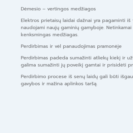
Dėmesio – vertingos medžiagos
Elektros prietaisų laidai dažnai yra pagaminti iš 
naudojami naujų gaminių gamyboje. Netinkamai išmes
kenksmingas medžiagas.
Perdirbimas ir vėl panaudojimas pramonėje
Perdirbimas padeda sumažinti atliekų kiekį ir užti
galima sumažinti jų poveikį gamtai ir prisidėti pr
Perdirbimo procese iš senų laidų gali būti išgaut
gavybos ir mažina aplinkos taršą.