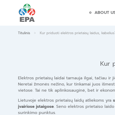
Skip
to
ABOUT U
content
>
Titulinis
Kur priduoti elektros prietaisų laidus, kabeliu
Kur p
Elektros prietaisų laidai tarnauja ilgai, tačiau i
Neretai žmonės nežino, kur tinkamai juos išmesti.
vietose. Tai ne tik aplinkosauginė, bet ir ekonom
Lietuvoje elektros prietaisų laidų atliekoms yra
s
įvairiose įstaigose
. Seno elektros prietaiso laido
surinkimo punktus.