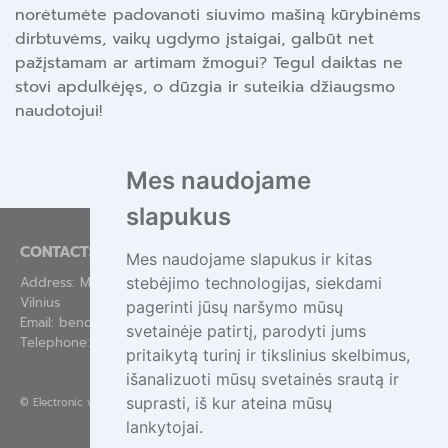
norėtumėte padovanoti siuvimo mašiną kūrybinėms
dirbtuvėms, vaikų ugdymo įstaigai, galbūt net
pažįstamam ar artimam žmogui? Tegul daiktas ne
stovi apdulkėjęs, o dūzgia ir suteikia džiaugsmo
naudotojui!
Mes naudojame
slapukus
CONTACTS
Mes naudojame slapukus ir kitas
stebėjimo technologijas, siekdami
Address: Mindaugo g. 44-84, LT-01311
Vilnius
pagerinti jūsų naršymo mūsų
Email:
bendras@epa.lt
svetainėje patirtį, parodyti jums
Telephone:
+370 695 55111
pritaikytą turinį ir tikslinius skelbimus,
išanalizuoti mūsų svetainės srautą ir
suprasti, iš kur ateina mūsų
©
Electronic waste management
lankytojai.